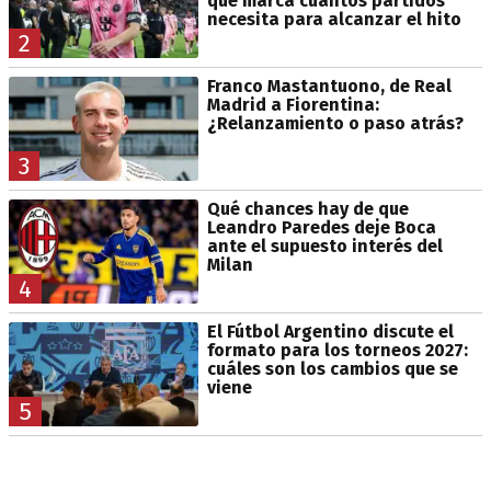
que marca cuántos partidos
necesita para alcanzar el hito
2
Franco Mastantuono, de Real
Madrid a Fiorentina:
¿Relanzamiento o paso atrás?
3
Qué chances hay de que
Leandro Paredes deje Boca
ante el supuesto interés del
Milan
4
El Fútbol Argentino discute el
formato para los torneos 2027:
cuáles son los cambios que se
viene
5