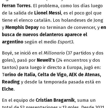
Ferran Torres
. El problema, como los días luego
de la salida de
Lionel Messi
, es el poco gol que
tiene el elenco catalán. Los holandeses de Jong
y
Memphis Depay
no terminan de convencer, y
en
busca de nuevos delanteros aparece el
argentino
según el medio
Esport3.
Boyé, se inició en el
Millonario
(37 partidos y dos
goles), pasó por
Newell's
(24 encuentros y dos
tantos) para luego ir directo a Europa, jugó en:
T
orino de Italia, Celta de Vigo, AEK de Atenas,
Reading
y desde la temporada pasada está en
Elche
.
En el equipo de
Cristian Bragarnik
, suma un
total de 52 presentaciones y 13 goles. Desde 2021,