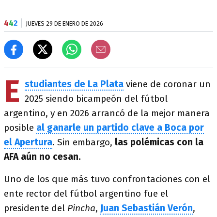
4
4
2
JUEVES 29 DE ENERO DE 2026
E
studiantes de La Plata
viene de coronar un
2025 siendo bicampeón del fútbol
argentino, y en 2026 arrancó de la mejor manera
posible
al ganarle un partido clave a Boca por
el Apertura
. Sin embargo,
las polémicas con la
AFA aún no cesan.
Uno de los que más tuvo confrontaciones con el
ente rector del fútbol argentino fue el
presidente del
Pincha
,
Juan Sebastián Verón
,