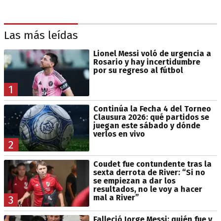
Las más leídas
Lionel Messi voló de urgencia a
Rosario y hay incertidumbre
por su regreso al fútbol
1
Continúa la Fecha 4 del Torneo
Clausura 2026: qué partidos se
juegan este sábado y dónde
verlos en vivo
2
Coudet fue contundente tras la
sexta derrota de River: “Si no
se empiezan a dar los
resultados, no le voy a hacer
mal a River”
3
Falleció Jorge Messi: quién fue y