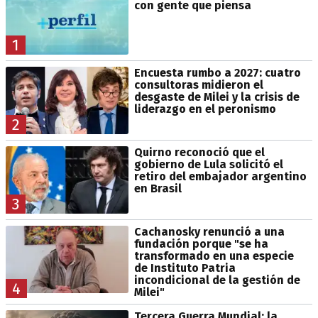
con gente que piensa
1
Encuesta rumbo a 2027: cuatro
consultoras midieron el
desgaste de Milei y la crisis de
liderazgo en el peronismo
2
Quirno reconoció que el
gobierno de Lula solicitó el
retiro del embajador argentino
en Brasil
3
Cachanosky renunció a una
fundación porque "se ha
transformado en una especie
de Instituto Patria
incondicional de la gestión de
4
Milei"
Tercera Guerra Mundial: la