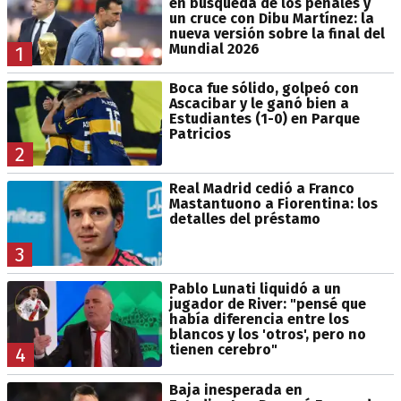
en búsqueda de los penales y
un cruce con Dibu Martínez: la
nueva versión sobre la final del
Mundial 2026
1
Boca fue sólido, golpeó con
Ascacibar y le ganó bien a
Estudiantes (1-0) en Parque
Patricios
2
Real Madrid cedió a Franco
Mastantuono a Fiorentina: los
detalles del préstamo
3
Pablo Lunati liquidó a un
jugador de River: "pensé que
había diferencia entre los
blancos y los 'otros', pero no
tienen cerebro"
4
Baja inesperada en