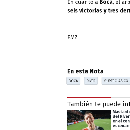
En cuanto a
Boca
, el á
seis victorias y tres de
FMZ
En esta Nota
BOCA
RIVER
SUPERCLÁSICO
También te puede in
Mastantu
del River
en el cen
escena m