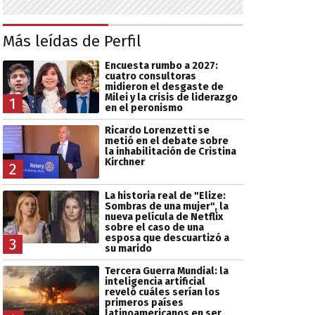
Más leídas de Perfil
Encuesta rumbo a 2027:
cuatro consultoras
midieron el desgaste de
Milei y la crisis de liderazgo
1
en el peronismo
Ricardo Lorenzetti se
metió en el debate sobre
la inhabilitación de Cristina
Kirchner
2
La historia real de "Elize:
Sombras de una mujer", la
nueva película de Netflix
sobre el caso de una
esposa que descuartizó a
3
su marido
Tercera Guerra Mundial: la
inteligencia artificial
reveló cuáles serían los
primeros países
latinoamericanos en ser