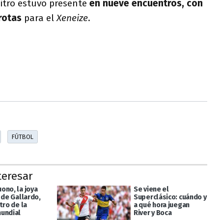
rbitro estuvo presente
en nueve encuentros, con
rrotas
para el
Xeneize
.
FÚTBOL
teresar
ono, la joya
Se viene el
 de Gallardo,
Superclásico: cuándo y
tro de la
a qué hora juegan
undial
River y Boca