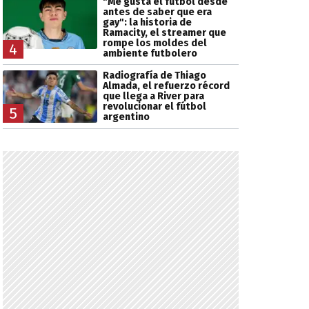
"Me gusta el fútbol desde
antes de saber que era
gay": la historia de
Ramacity, el streamer que
rompe los moldes del
4
ambiente futbolero
Radiografía de Thiago
Almada, el refuerzo récord
que llega a River para
revolucionar el fútbol
5
argentino