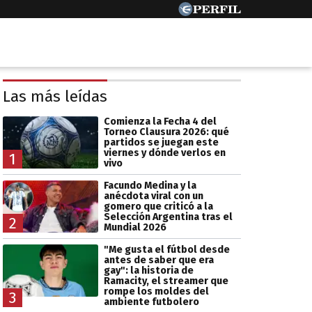
Las más leídas
Comienza la Fecha 4 del
Torneo Clausura 2026: qué
partidos se juegan este
viernes y dónde verlos en
1
vivo
Facundo Medina y la
anécdota viral con un
gomero que criticó a la
Selección Argentina tras el
2
Mundial 2026
"Me gusta el fútbol desde
antes de saber que era
gay": la historia de
Ramacity, el streamer que
rompe los moldes del
3
ambiente futbolero