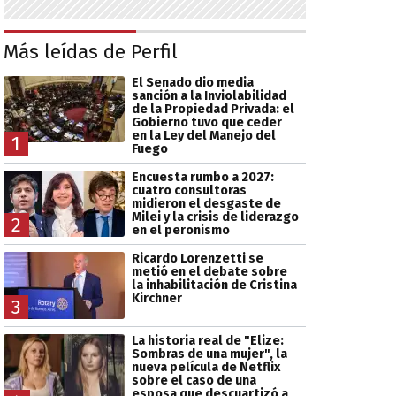
Más leídas de Perfil
El Senado dio media
sanción a la Inviolabilidad
de la Propiedad Privada: el
Gobierno tuvo que ceder
en la Ley del Manejo del
1
Fuego
Encuesta rumbo a 2027:
cuatro consultoras
midieron el desgaste de
Milei y la crisis de liderazgo
2
en el peronismo
Ricardo Lorenzetti se
metió en el debate sobre
la inhabilitación de Cristina
Kirchner
3
La historia real de "Elize:
Sombras de una mujer", la
nueva película de Netflix
sobre el caso de una
esposa que descuartizó a