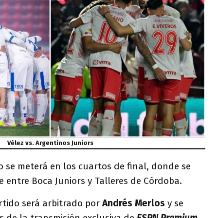
Vélez vs. Argentinos Juniors
o se meterá en los cuartos de final, donde se
 entre Boca Juniors y Talleres de Córdoba.
rtido será arbitrado por
Andrés Merlos
y se
és de la transmisión exclusiva de
ESPN Premium.