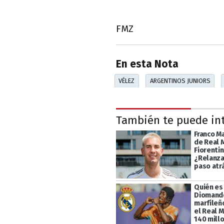
FMZ
En esta Nota
VÉLEZ
ARGENTINOS JUNIORS
También te puede in
Franco M
de Real 
Fiorentin
¿Relanza
paso atr
Quién es
Diomande
marfileño
el Real 
140 mill