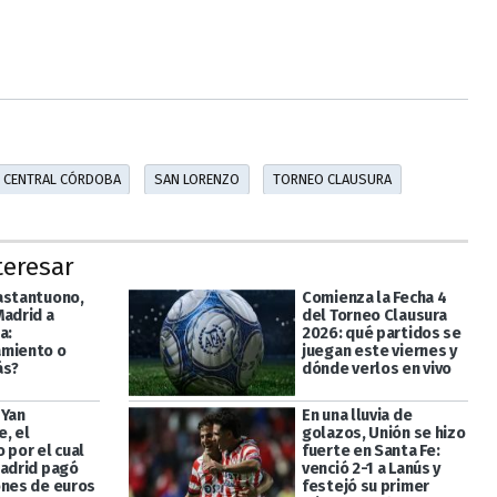
CENTRAL CÓRDOBA
SAN LORENZO
TORNEO CLAUSURA
teresar
astantuono,
Comienza la Fecha 4
Madrid a
del Torneo Clausura
a:
2026: qué partidos se
miento o
juegan este viernes y
ás?
dónde verlos en vivo
 Yan
En una lluvia de
, el
golazos, Unión se hizo
 por el cual
fuerte en Santa Fe:
Madrid pagó
venció 2-1 a Lanús y
ones de euros
festejó su primer