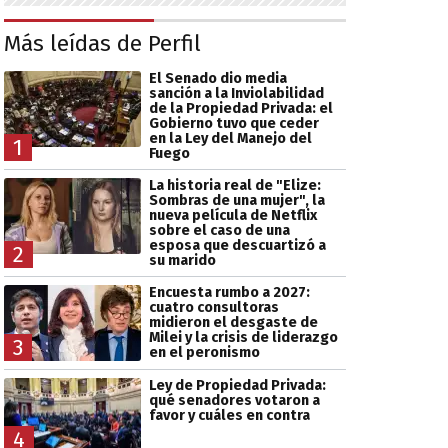
Más leídas de Perfil
El Senado dio media
sanción a la Inviolabilidad
de la Propiedad Privada: el
Gobierno tuvo que ceder
en la Ley del Manejo del
1
Fuego
La historia real de "Elize:
Sombras de una mujer", la
nueva película de Netflix
sobre el caso de una
esposa que descuartizó a
2
su marido
Encuesta rumbo a 2027:
cuatro consultoras
midieron el desgaste de
Milei y la crisis de liderazgo
3
en el peronismo
Ley de Propiedad Privada:
qué senadores votaron a
favor y cuáles en contra
4