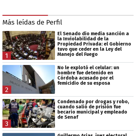
Más leídas de Perfil
El Senado dio media sanción a
la Inviolabilidad de la
Propiedad Privada: el Gobierno
tuvo que ceder en la Ley del
Manejo del Fuego
1
No le explotó el celular: un
hombre fue detenido en
Córdoba acusado por el
femicidio de su esposa
2
Condenado por drogas y robo,
cuando salió de prisión fue
becario municipal y empleado
de Senaf
3
Guillermo Arias, juez electoral