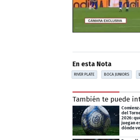
En esta Nota
RIVER PLATE
BOCA JUNIORS
También te puede in
Comienza
del Torn
2026: qu
juegan e
dónde ve