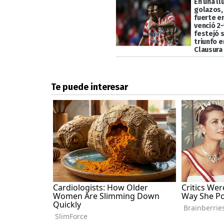
En una ll
golazos,
fuerte en
venció 2-
festejó 
triunfo e
Clausura