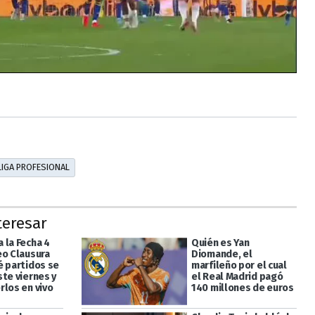
LIGA PROFESIONAL
teresar
 la Fecha 4
Quién es Yan
eo Clausura
Diomande, el
é partidos se
marfileño por el cual
ste viernes y
el Real Madrid pagó
rlos en vivo
140 millones de euros