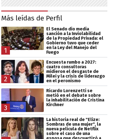
Más leídas de Perfil
El Senado dio media
sanción a la Inviolabilidad
de la Propiedad Privada: el
Gobierno tuvo que ceder
en la Ley del Manejo del
1
Fuego
Encuesta rumbo a 2027:
cuatro consultoras
midieron el desgaste de
Milei y la crisis de liderazgo
2
en el peronismo
Ricardo Lorenzetti se
metió en el debate sobre
la inhabilitación de Cristina
Kirchner
3
La historia real de "Elize:
Sombras de una mujer", la
nueva película de Netflix
sobre el caso de una
esposa que descuartizó a