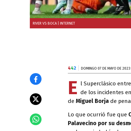
RIVER VS BOCA
| INTERNET
4
4
2
DOMINGO 07 DE MAYO DE 2023
E
l Superclásico entr
de los incidentes e
de
Miguel Borja
de pena
Lo que ocurrió fue que
C
Palavecino por su desme