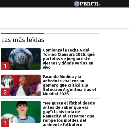
Las más leídas
Comienza la Fecha 4 del
Torneo Clausura 2026: qué
partidos se juegan este
viernes y dónde verlos en
1
vivo
Facundo Medina y la
anécdota viral con un
gomero que criticó a la
Selección Argentina tras el
2
Mundial 2026
"Me gusta el fútbol desde
antes de saber que era
gay": la historia de
Ramacity, el streamer que
rompe los moldes del
3
ambiente futbolero