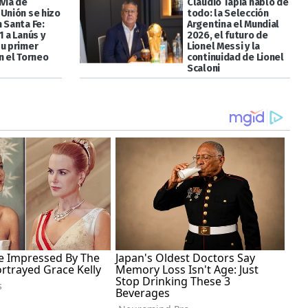
uvia de
Claudio Tapia habló de
 Unión se hizo
todo: la Selección
 Santa Fe:
Argentina el Mundial
1 a Lanús y
2026, el futuro de
su primer
Lionel Messi y la
n el Torneo
continuidad de Lionel
Scaloni