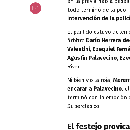
en la previa había desea
todo terminó de la peo
intervención de la polic
El partido estuvo detenid
árbitro
Darío Herrera de
Valentini, Ezequiel Fern
Agustín Palavecino, Eze
River.
Ni bien vio la roja,
Merent
encarar a Palavecino
, e
terminó con la emoción d
Superclásico.
El festejo provic