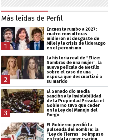
Más leídas de Perfil
Encuesta rumbo a 2027:
cuatro consultoras
midieron el desgaste de
Milei y la crisis de liderazgo
1
en el peronismo
La historia real de "Elize:
Sombras de una mujer", la
nueva película de Netflix
sobre el caso de una
esposa que descuartizó a
2
su marido
El Senado dio media
sanción a la Inviolabilidad
de la Propiedad Privada: el
Gobierno tuvo que ceder
en la Ley del Manejo del
3
Fuego
El Gobierno perdió la
pulseada del nombre: la
"Ley de Tierras" se impuso
en toda la conversación