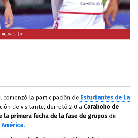
RTADORES.
| X
il comenzó la participación de
Estudiantes de La
ión de visitante, derrotó 2-0 a
Carabobo de
e
la primera fecha de la fase de grupos
de
 América.