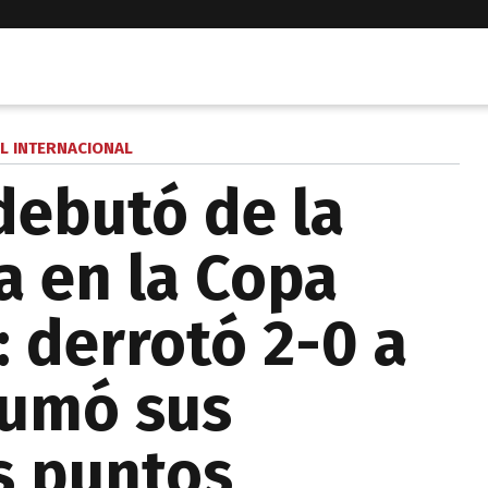
L INTERNACIONAL
debutó de la
 en la Copa
: derrotó 2-0 a
sumó sus
s puntos