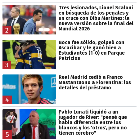
Tres lesionados, Lionel Scaloni
en búsqueda de los penales y
un cruce con Dibu Martínez: la
nueva versión sobre la final del
Mundial 2026
2
Boca fue sólido, golpeó con
Ascacibar y le ganó bien a
Estudiantes (1-0) en Parque
Patricios
3
Real Madrid cedió a Franco
Mastantuono a Fiorentina: los
detalles del préstamo
4
Pablo Lunati liquidó a un
jugador de River: "pensé que
había diferencia entre los
blancos y los 'otros', pero no
tienen cerebro"
5