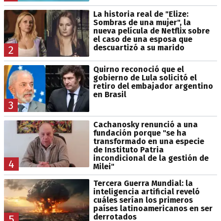
La historia real de "Elize:
Sombras de una mujer", la
nueva película de Netflix sobre
el caso de una esposa que
descuartizó a su marido
2
Quirno reconoció que el
gobierno de Lula solicitó el
retiro del embajador argentino
en Brasil
3
Cachanosky renunció a una
fundación porque "se ha
transformado en una especie
de Instituto Patria
incondicional de la gestión de
4
Milei"
Tercera Guerra Mundial: la
inteligencia artificial reveló
cuáles serían los primeros
países latinoamericanos en ser
derrotados
5