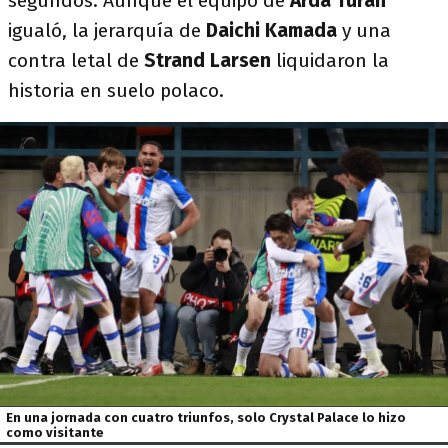
segundos. Aunque el equipo de
Arda Turan
igualó, la jerarquía de
Daichi Kamada
y una
contra letal de
Strand Larsen
liquidaron la
historia en suelo polaco.
En una jornada con cuatro triunfos, solo Crystal Palace lo hizo
como visitante