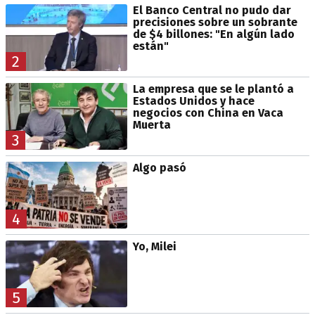
El Banco Central no pudo dar
precisiones sobre un sobrante
de $4 billones: "En algún lado
están"
2
La empresa que se le plantó a
Estados Unidos y hace
negocios con China en Vaca
Muerta
3
Algo pasó
4
Yo, Milei
5