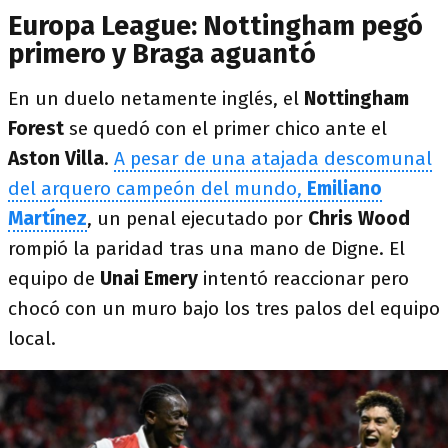
Europa League: Nottingham pegó
primero y Braga aguantó
En un duelo netamente inglés, el
Nottingham
Forest
se quedó con el primer chico ante el
Aston Villa
.
A pesar de una atajada descomunal
del arquero campeón del mundo,
Emiliano
Martínez
, un penal ejecutado por
Chris Wood
rompió la paridad tras una mano de Digne. El
equipo de
Unai Emery
intentó reaccionar pero
chocó con un muro bajo los tres palos del equipo
local.