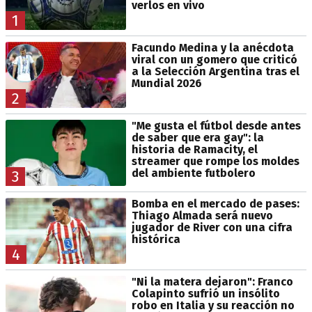
verlos en vivo
1
Facundo Medina y la anécdota
viral con un gomero que criticó
a la Selección Argentina tras el
Mundial 2026
2
"Me gusta el fútbol desde antes
de saber que era gay": la
historia de Ramacity, el
streamer que rompe los moldes
del ambiente futbolero
3
Bomba en el mercado de pases:
Thiago Almada será nuevo
jugador de River con una cifra
histórica
4
"Ni la matera dejaron": Franco
Colapinto sufrió un insólito
robo en Italia y su reacción no