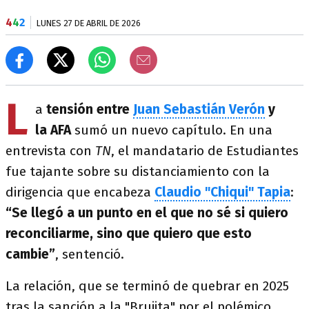
4
4
2
LUNES 27 DE ABRIL DE 2026
L
a
tensión entre
Juan Sebastián Verón
y
la AFA
sumó un nuevo capítulo. En una
entrevista con
TN
, el mandatario de Estudiantes
fue tajante sobre su distanciamiento con la
dirigencia que encabeza
Claudio "Chiqui" Tapia
:
“Se llegó a un punto en el que no sé si quiero
reconciliarme, sino que quiero que esto
cambie”
, sentenció.
La relación, que se terminó de quebrar en 2025
tras la sanción a la "Brujita" por el polémico