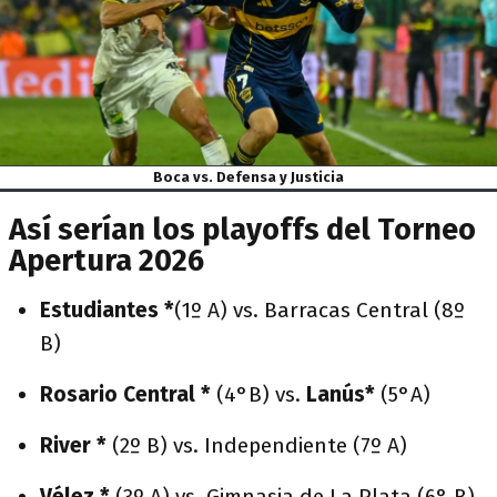
Boca vs. Defensa y Justicia
Así serían los playoffs del Torneo
Apertura 2026
Estudiantes *
(1º A) vs. Barracas Central (8º
B)
Rosario Central *
(4°B) vs.
Lanús*
(5°A)
River *
(2º B) vs. Independiente (7º A)
Vélez *
(3º A) vs. Gimnasia de La Plata (6° B)