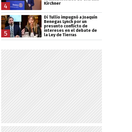
Kirchner
4
Di Tullio impugnó a Joaquín
Benegas Lynch por un
presunto conflicto de
intereses en el debate de
5
la Ley de Tierras