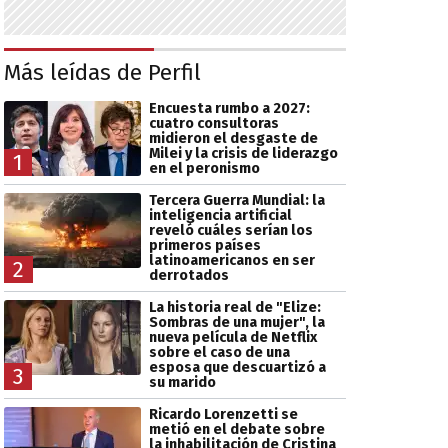
Más leídas de Perfil
Encuesta rumbo a 2027:
cuatro consultoras
midieron el desgaste de
Milei y la crisis de liderazgo
1
en el peronismo
Tercera Guerra Mundial: la
inteligencia artificial
reveló cuáles serían los
primeros países
latinoamericanos en ser
2
derrotados
La historia real de "Elize:
Sombras de una mujer", la
nueva película de Netflix
sobre el caso de una
esposa que descuartizó a
3
su marido
Ricardo Lorenzetti se
metió en el debate sobre
la inhabilitación de Cristina