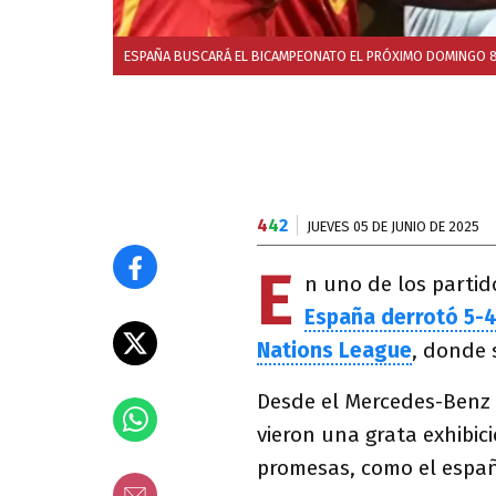
ESPAÑA BUSCARÁ EL BICAMPEONATO EL PRÓXIMO DOMINGO 8 
4
4
2
JUEVES 05 DE JUNIO DE 2025
E
n uno de los parti
España derrotó 5-4 
Nations League
, donde 
Desde el Mercedes-Benz 
vieron una grata exhibic
promesas, como el españ