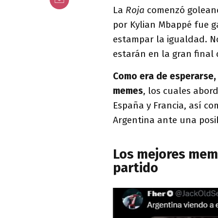
La
Roja
comenzó goleand
por Kylian Mbappé fue ga
estampar la igualdad. No
estarán en la gran final 
Como era de esperarse, 
memes
, los cuales abor
España y Francia, así co
Argentina ante una posib
Los mejores meme
partido