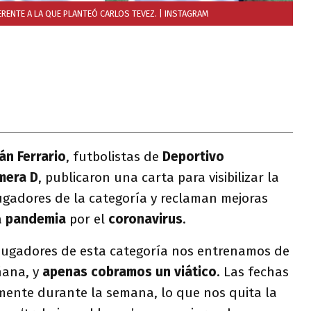
ERENTE A LA QUE PLANTEÓ CARLOS TEVEZ.
| INSTAGRAM
án Ferrario
, futbolistas de
Deportivo
mera D
, publicaron una carta para visibilizar la
jugadores de la categoría y reclaman mejoras
a
pandemia
por el
coronavirus
.
 jugadores de esta categoría nos entrenamos de
ñana, y
apenas cobramos un viático
. Las fechas
mente durante la semana, lo que nos quita la