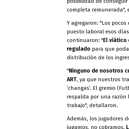
posibilidad de conseguir
completa remunerada", e
Y agregaron: "Los pocos
puesto laboral esos días
continuaron: "
El viátic
regulado
para que podam
distribución de los ingr
"
Ninguno de nosotros cue
ART
, ya que nuestros tr
‘changas’. El gremio (Fu
respalda por una razón 
trabajo", detallaron.
Además, los jugadores d
jugamos, no cobramos.
L