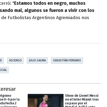
cerró: "
Estamos todos en negro, muchos
ando mal, algunos se fueron a vivir con los
o de Futbolistas Argentinos Agremiados nos
 D
ASCENSO
JULIO GAUNA
SEBASTIÁN FERRARIO
OCIAL
teresar
Belgrano
Show de Lionel Messi
n 0-0 por la
en el Inter Miami: tras
da Fecha 2
su paso por el