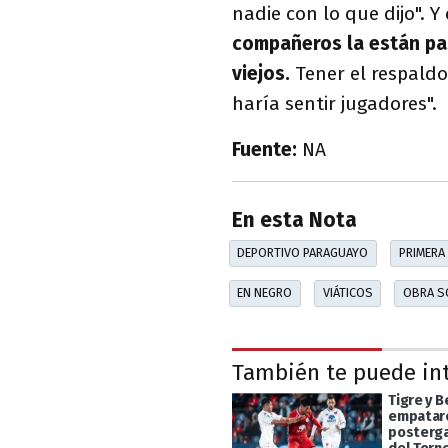
nadie con lo que dijo". Y 
compañeros la están pas
viejos.
Tener el respald
haría sentir jugadores".
Fuente:
NA
En esta Nota
DEPORTIVO PARAGUAYO
PRIMERA
EN NEGRO
VIÁTICOS
OBRA S
También te puede in
Tigre y 
empataro
posterga