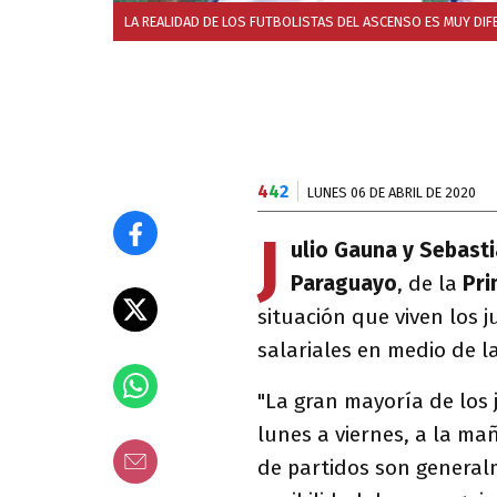
LA REALIDAD DE LOS FUTBOLISTAS DEL ASCENSO ES MUY DIF
4
4
2
LUNES 06 DE ABRIL DE 2020
J
ulio Gauna y Sebasti
Paraguayo
, de la
Pri
situación que viven los 
salariales en medio de l
"La gran mayoría de los
lunes a viernes, a la ma
de partidos son general