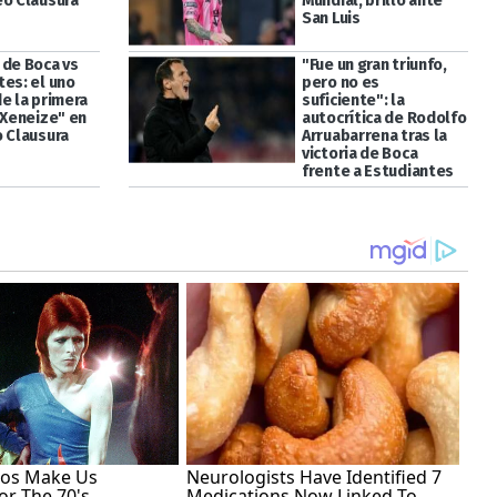
eo Clausura
Mundial, brilló ante
San Luis
 de Boca vs
"Fue un gran triunfo,
tes: el uno
pero no es
e la primera
suficiente": la
"Xeneize" en
autocrítica de Rodolfo
o Clausura
Arruabarrena tras la
victoria de Boca
frente a Estudiantes