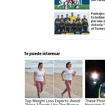
del Torn
Puntajes
Estudian
por uno d
victoria 
el Torne