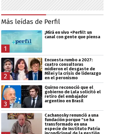
Más leídas de Perfil
¡Mirá en vivo +Perfil!: un
canal con gente que piensa
1
Encuesta rumbo a 2027:
cuatro consultoras
midieron el desgaste de
Milei y la crisis de liderazgo
2
en el peronismo
Quirno reconoció que el
gobierno de Lula solicitó el
retiro del embajador
argentino en Brasil
3
Cachanosky renunció a una
fundación porque "se ha
transformado en una
especie de Instituto Patria
incondicional de la gestión