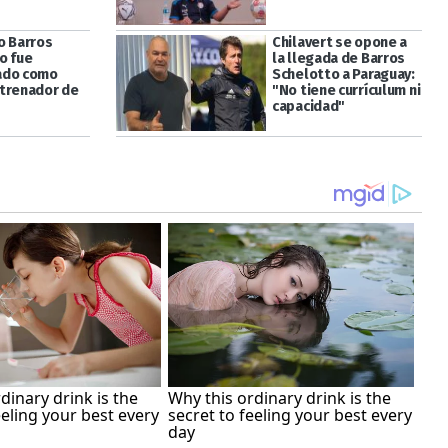
o Barros
Chilavert se opone a
o fue
la llegada de Barros
ado como
Schelotto a Paraguay:
trenador de
"No tiene currículum ni
capacidad"