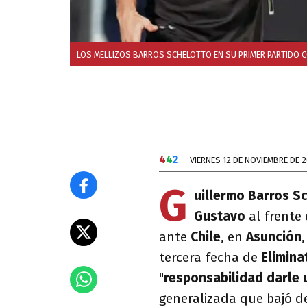
LOS MELLIZOS BARROS SCHELOTTO EN SU PRIMER PARTIDO C
4
4
2
VIERNES 12 DE NOVIEMBRE DE 2
G
uillermo Barros S
Gustavo
al frente
ante
Chile
, en
Asunción
tercera fecha de
Elimin
"
responsabilidad darle 
generalizada que bajó de