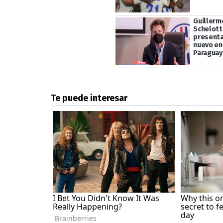
Guillerm
Schelott
present
nuevo en
Paraguay