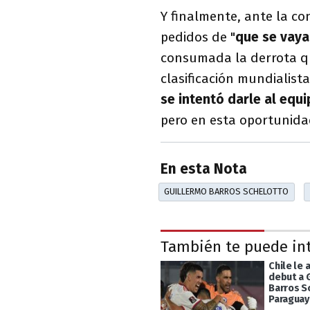
Y finalmente, ante la co
pedidos de "
que se vay
consumada la derrota q
clasificación mundialist
se intentó darle al equ
pero en esta oportunidad
En esta Nota
GUILLERMO BARROS SCHELOTTO
También te puede in
Chile le 
debut a 
Barros S
Paraguay