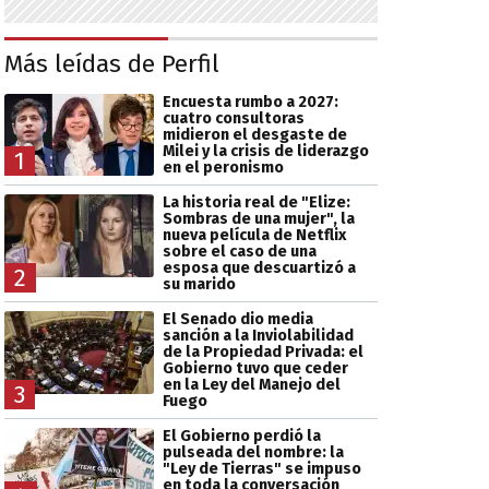
Más leídas de Perfil
Encuesta rumbo a 2027:
cuatro consultoras
midieron el desgaste de
Milei y la crisis de liderazgo
1
en el peronismo
La historia real de "Elize:
Sombras de una mujer", la
nueva película de Netflix
sobre el caso de una
esposa que descuartizó a
2
su marido
El Senado dio media
sanción a la Inviolabilidad
de la Propiedad Privada: el
Gobierno tuvo que ceder
en la Ley del Manejo del
3
Fuego
El Gobierno perdió la
pulseada del nombre: la
"Ley de Tierras" se impuso
en toda la conversación