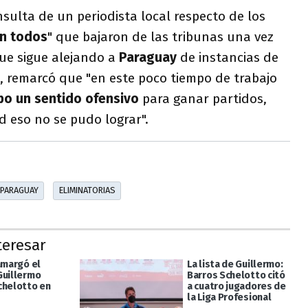
nsulta de un periodista local respecto de los
an todos
" que bajaron de las tribunas una vez
ue sigue alejando a
Paraguay
de instancias de
a, remarcó que "en este poco tiempo de trabajo
ipo un sentido ofensivo
para ganar partidos,
 eso no se pudo lograr".
PARAGUAY
ELIMINATORIAS
teresar
amargó el
La lista de Guillermo:
Guillermo
Barros Schelotto citó
chelotto en
a cuatro jugadores de
la Liga Profesional