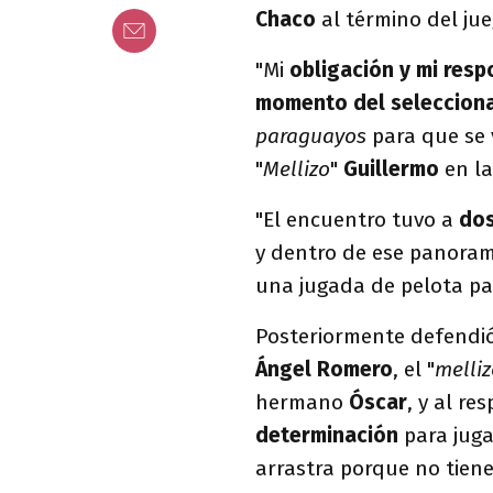
Chaco
al término del jue
"Mi
obligación y mi res
momento del seleccion
paraguayos
para que se 
"
Mellizo
"
Guillermo
en l
"El encuentro tuvo a
dos
y dentro de ese panora
una jugada de pelota pa
Posteriormente defendió 
Ángel Romero
, el "
melli
hermano
Óscar
, y al r
determinación
para juga
arrastra porque no tiene