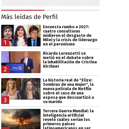
Más leídas de Perfil
Encuesta rumbo a 2027:
cuatro consultoras
midieron el desgaste de
Milei y la crisis de liderazgo
1
en el peronismo
Ricardo Lorenzetti se
metió en el debate sobre
la inhabilitación de Cristina
Kirchner
2
La historia real de "Elize:
Sombras de una mujer", la
nueva película de Netflix
sobre el caso de una
esposa que descuartizó a
3
su marido
Tercera Guerra Mundial: la
inteligencia artificial
reveló cuáles serían los
primeros países
latinoamericanos en ser