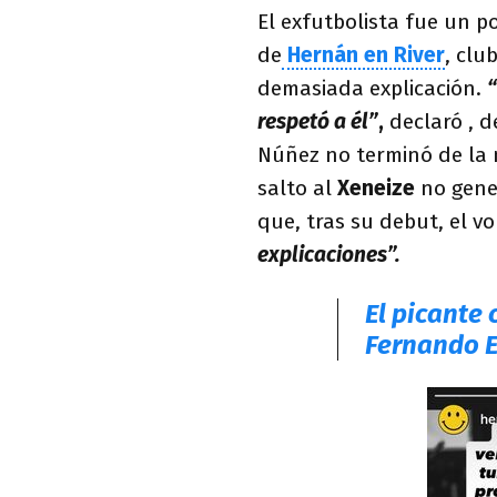
El exfutbolista fue un p
de
Hernán en River
, clu
demasiada explicación.
“
respetó a él”
,
declaró , d
Núñez no terminó de la 
salto al
Xeneize
no gene
que, tras su debut, el v
explicaciones”.
El picante 
Fernando 