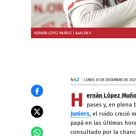
HERNÁN LÓPEZ MUÑOZ
| AAAJ EN X
4
4
2
LUNES 01 DE DICIEMBRE DE 202
H
ernán López Muñ
pases y, en plena
Juniors
, el ruido creció
papá en las últimas hora
consultado por la chance