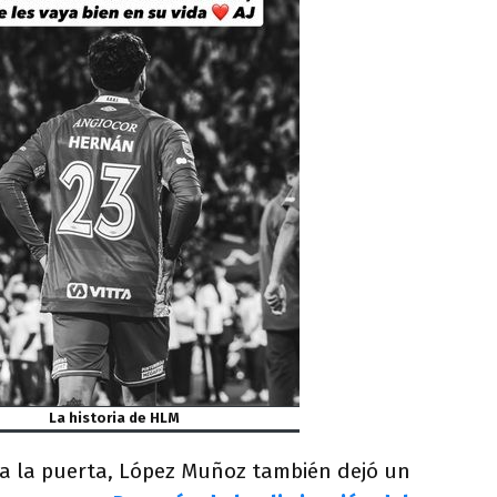
La historia de HLM
ía la puerta, López Muñoz también dejó un