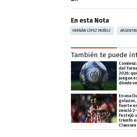
En esta Nota
HERNÁN LÓPEZ MUÑOZ
ARGENTIN
También te puede in
Comienza
del Torn
2026: qu
juegan e
dónde ve
En una ll
golazos,
fuerte en
venció 2-
festejó 
triunfo e
Clausura