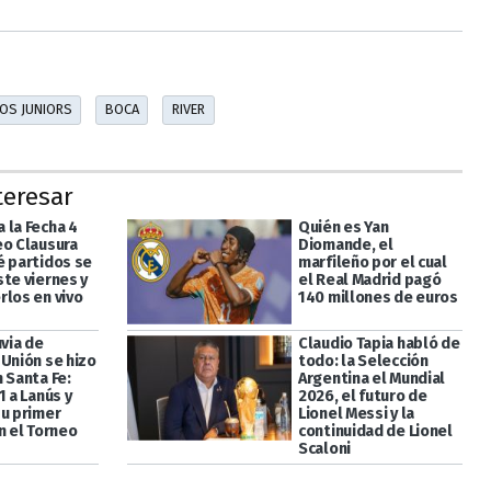
OS JUNIORS
BOCA
RIVER
teresar
 la Fecha 4
Quién es Yan
eo Clausura
Diomande, el
é partidos se
marfileño por el cual
ste viernes y
el Real Madrid pagó
rlos en vivo
140 millones de euros
uvia de
Claudio Tapia habló de
 Unión se hizo
todo: la Selección
 Santa Fe:
Argentina el Mundial
1 a Lanús y
2026, el futuro de
su primer
Lionel Messi y la
n el Torneo
continuidad de Lionel
Scaloni