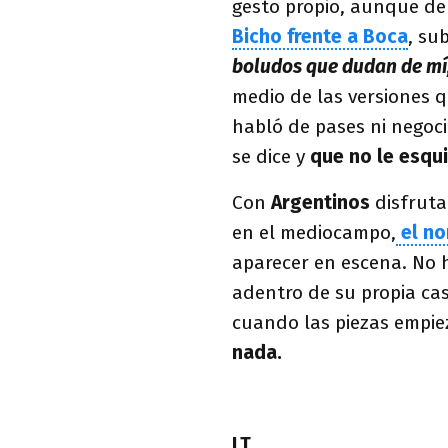
gesto propio, aunque de
Bicho frente a Boca
, su
boludos que dudan de mí,
medio de las versiones q
habló de pases ni negoci
se dice y
que no le esqui
Con
Argentinos
disfrut
en el mediocampo,
el no
aparecer en escena. No h
adentro de su propia cas
cuando las piezas empi
nada.
LT.