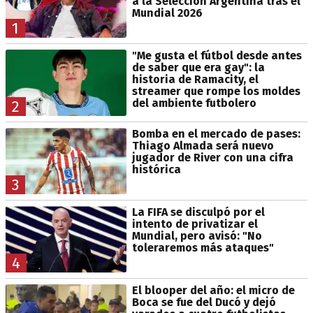
a la Selección Argentina tras el
Mundial 2026
1
"Me gusta el fútbol desde antes
de saber que era gay": la
historia de Ramacity, el
streamer que rompe los moldes
del ambiente futbolero
2
Bomba en el mercado de pases:
Thiago Almada será nuevo
jugador de River con una cifra
histórica
3
La FIFA se disculpó por el
intento de privatizar el
Mundial, pero avisó: "No
toleraremos más ataques"
4
El blooper del año: el micro de
Boca se fue del Ducó y dejó