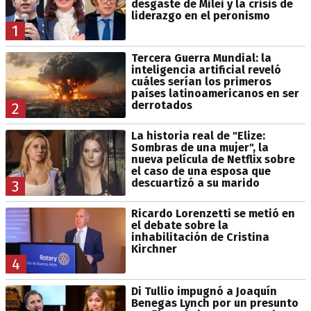
desgaste de Milei y la crisis de
liderazgo en el peronismo
1
Tercera Guerra Mundial: la
inteligencia artificial reveló
cuáles serían los primeros
países latinoamericanos en ser
derrotados
2
La historia real de "Elize:
Sombras de una mujer", la
nueva película de Netflix sobre
el caso de una esposa que
descuartizó a su marido
3
Ricardo Lorenzetti se metió en
el debate sobre la
inhabilitación de Cristina
Kirchner
4
Di Tullio impugnó a Joaquín
Benegas Lynch por un presunto