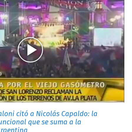
loni citó a Nicolás Capaldo: la
funcional que se suma a la
argentina