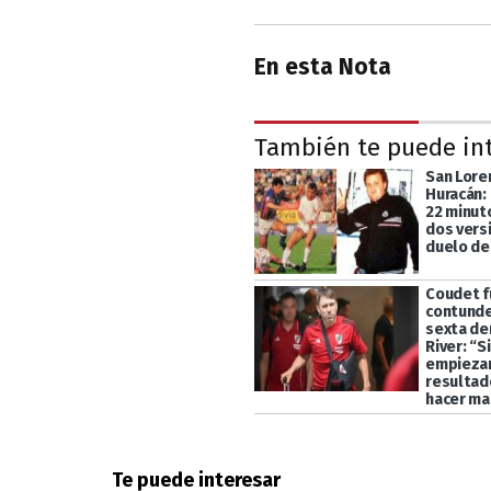
En esta Nota
También te puede in
San Lore
Huracán:
22 minut
dos vers
duelo de
Coudet f
contunde
sexta de
River: “S
empiezan
resultado
hacer mal