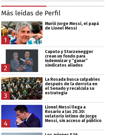
Más leídas de Perfil
Murió Jorge Messi, el papá
de Lionel Messi
1
Caputo y Sturzenegger
crean un fondo para
indemnizar y “ganar”
sindicatos aliados
2
La Rosada busca culpables
después de la derrota en
el Senado y recalcula su
estrategia
3
Lionel Messi llega a
Rosario a las 20.30:
velatorio íntimo de Jorge
Messi, sin acceso al público
4
Los aviones F 16