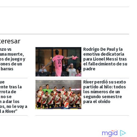
teresar
nzo vs
Rodrigo De Paul y la
 una muerte,
emotiva dedicatoria
os de juego y
para Lionel Messi tras
iones de un
el fallecimiento de su
 barras
padre
ue
River perdió su sexto
nte tras la
partido al hilo: todos
rrota de
los números de un
i no se
segundo semestre
 a dar los
para el olvido
s, no le voy a
 a River”