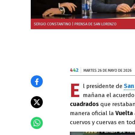
SERGIO CONSTANTINO
| PRENSA DE SAN LORENZO
4
4
2
MARTES 26 DE MAYO DE 2026
E
l presidente de
San
mañana el acuerdo 
cuadrados
que restaban
manera oficial la
Vuelta
cuervos y cuervas en to