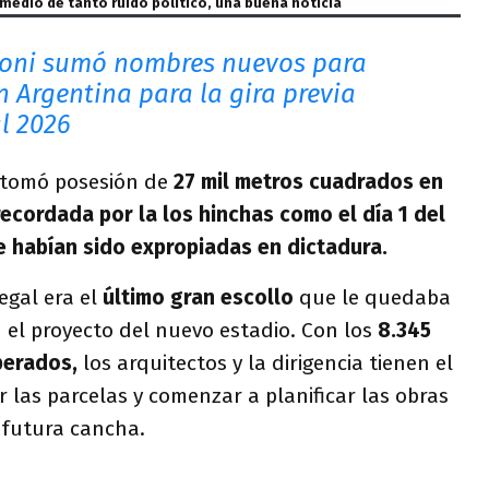
medio de tanto ruido político, una buena noticia
loni sumó nombres nuevos para
n Argentina para la gira previa
l 2026
 tomó posesión de
27 mil metros cuadrados en
ecordada por la los hinchas como el día 1 del
ue habían sido expropiadas en dictadura.
egal era el
último gran escollo
que le quedaba
 el proyecto del nuevo estadio. Con los
8.345
perados,
los arquitectos y la dirigencia tienen el
r las parcelas y comenzar a planificar las obras
 futura cancha.