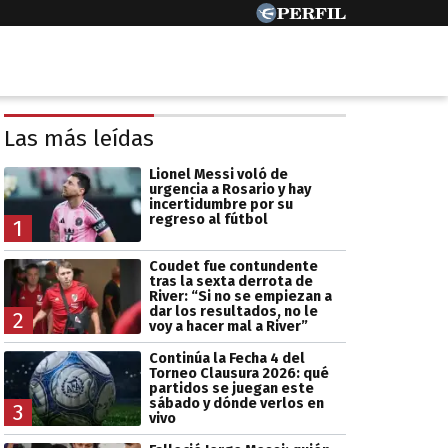
Las más leídas
Lionel Messi voló de
urgencia a Rosario y hay
incertidumbre por su
regreso al fútbol
1
Coudet fue contundente
tras la sexta derrota de
River: “Si no se empiezan a
dar los resultados, no le
2
voy a hacer mal a River”
Continúa la Fecha 4 del
Torneo Clausura 2026: qué
partidos se juegan este
sábado y dónde verlos en
3
vivo