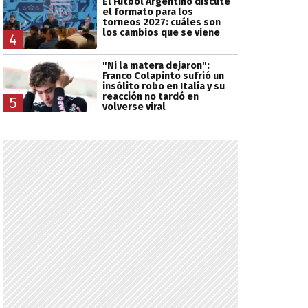
El Fútbol Argentino discute
el formato para los
torneos 2027: cuáles son
los cambios que se viene
4
"Ni la matera dejaron":
Franco Colapinto sufrió un
insólito robo en Italia y su
reacción no tardó en
5
volverse viral