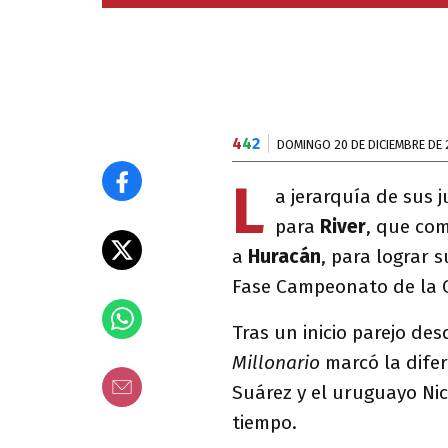
4
4
2
DOMINGO 20 DE DICIEMBRE DE 
L
a jerarquía de sus 
para
River
, que com
a
Huracán
, para lograr s
Fase Campeonato de la 
Tras un inicio parejo de
Millonario
marcó la difer
Suárez y el uruguayo Nic
tiempo.