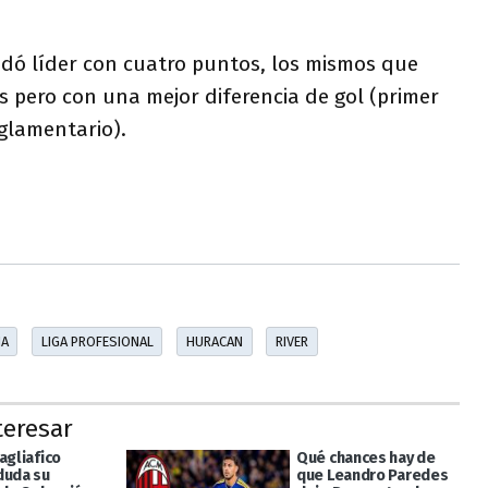
uedó líder con cuatro puntos, los mismos que
s pero con una mejor diferencia de gol (primer
glamentario).
NA
LIGA PROFESIONAL
HURACAN
RIVER
teresar
agliafico
Qué chances hay de
duda su
que Leandro Paredes