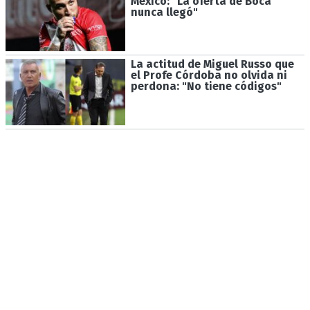
México: "La oferta de Boca
nunca llegó"
La actitud de Miguel Russo que
el Profe Córdoba no olvida ni
perdona: "No tiene códigos"