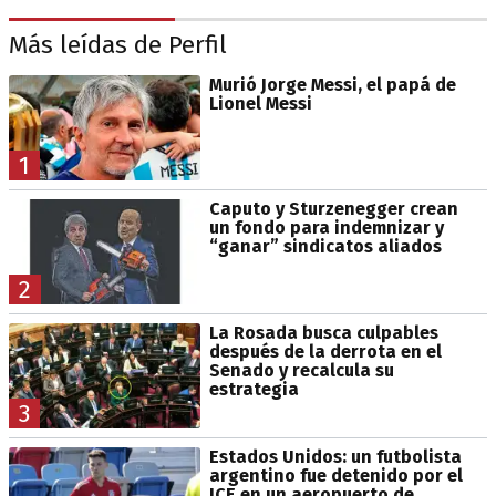
Más leídas de Perfil
Murió Jorge Messi, el papá de
Lionel Messi
1
Caputo y Sturzenegger crean
un fondo para indemnizar y
“ganar” sindicatos aliados
2
La Rosada busca culpables
después de la derrota en el
Senado y recalcula su
estrategia
3
Estados Unidos: un futbolista
argentino fue detenido por el
ICE en un aeropuerto de