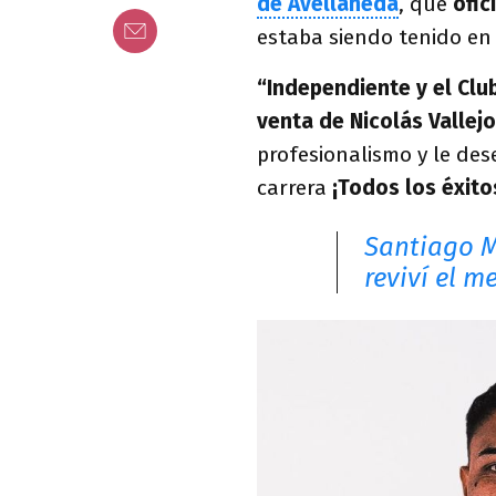
de Avellaneda
, que
ofici
estaba siendo tenido en 
“Independiente y el Clu
venta de Nicolás Vallejo
profesionalismo y le de
carrera
¡Todos los éxito
Santiago M
reviví el m