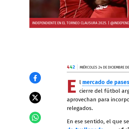
INDEPENDIENTE EN EL TORNEO CLAUSURA 2025.
| @INDEPEND
4
4
2
MIÉRCOLES 24 DE DICIEMBRE D
E
l
mercado de pase
cierre del fútbol a
aprovechan para incorpo
relegados.
En ese sentido, el que s