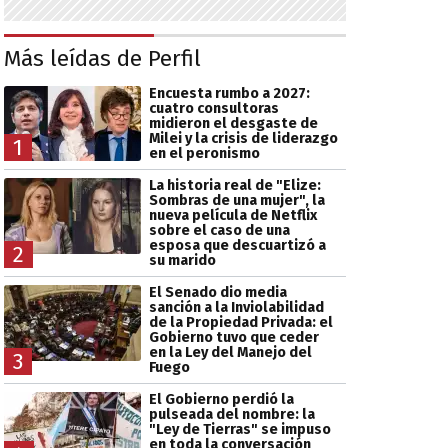
Más leídas de Perfil
Encuesta rumbo a 2027:
cuatro consultoras
midieron el desgaste de
Milei y la crisis de liderazgo
1
en el peronismo
La historia real de "Elize:
Sombras de una mujer", la
nueva película de Netflix
sobre el caso de una
esposa que descuartizó a
2
su marido
El Senado dio media
sanción a la Inviolabilidad
de la Propiedad Privada: el
Gobierno tuvo que ceder
en la Ley del Manejo del
3
Fuego
El Gobierno perdió la
pulseada del nombre: la
"Ley de Tierras" se impuso
en toda la conversación