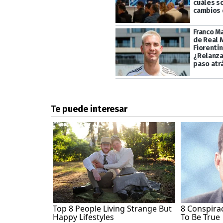
cuáles s
cambios 
Franco M
de Real 
Fiorentin
¿Relanza
paso atr