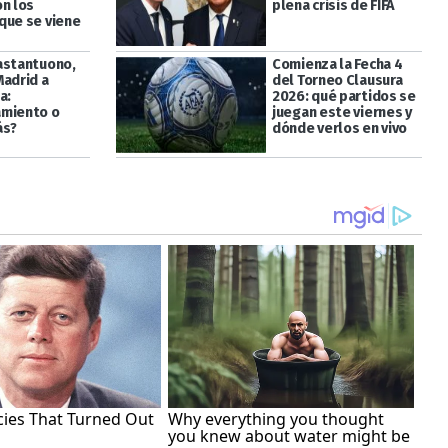
on los
plena crisis de FIFA
que se viene
astantuono,
Comienza la Fecha 4
Madrid a
del Torneo Clausura
a:
2026: qué partidos se
miento o
juegan este viernes y
ás?
dónde verlos en vivo