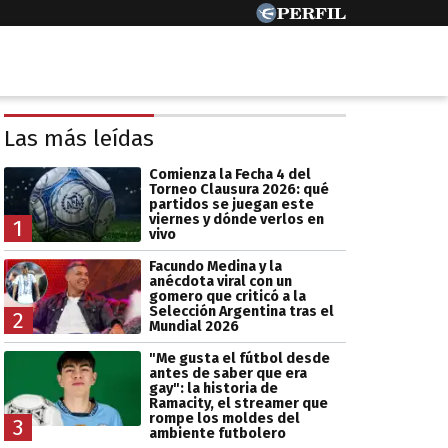
Las más leídas
Comienza la Fecha 4 del
Torneo Clausura 2026: qué
partidos se juegan este
viernes y dónde verlos en
1
vivo
Facundo Medina y la
anécdota viral con un
gomero que criticó a la
Selección Argentina tras el
2
Mundial 2026
"Me gusta el fútbol desde
antes de saber que era
gay": la historia de
Ramacity, el streamer que
rompe los moldes del
3
ambiente futbolero