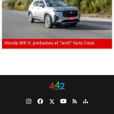
Honda WR-V: probamos el "anti" Yaris Cross