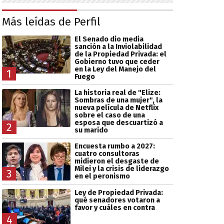
Más leídas de Perfil
El Senado dio media
sanción a la Inviolabilidad
de la Propiedad Privada: el
Gobierno tuvo que ceder
en la Ley del Manejo del
1
Fuego
La historia real de "Elize:
Sombras de una mujer", la
nueva película de Netflix
sobre el caso de una
esposa que descuartizó a
2
su marido
Encuesta rumbo a 2027:
cuatro consultoras
midieron el desgaste de
Milei y la crisis de liderazgo
3
en el peronismo
Ley de Propiedad Privada:
qué senadores votaron a
favor y cuáles en contra
4