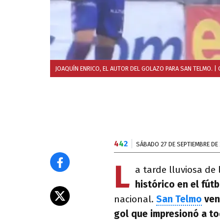
JOAQUÍN ENRICO, EL AUTOR DEL GOLAZO PARA SAN TELMO.
| 
4
4
2
SÁBADO 27 DE SEPTIEMBRE DE
L
a tarde lluviosa de
histórico en el fút
nacional.
San Telmo
venc
gol que impresionó a to