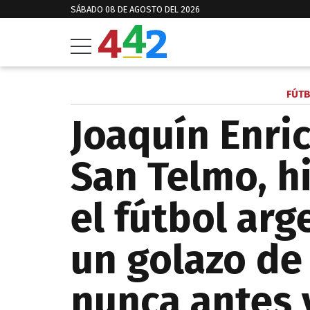
SÁBADO 08 DE AGOSTO DEL 2026
FÚTB
Joaquín Enri
San Telmo, hi
el fútbol arg
un golazo de 
nunca antes 