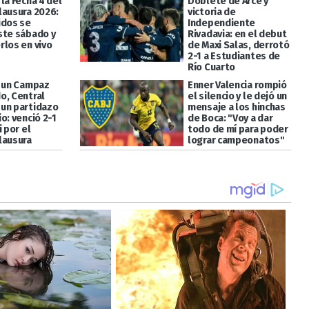
la Fecha 4 del
Doblete de Arce y
lausura 2026:
victoria de
idos se
Independiente
ste sábado y
Rivadavia: en el debut
rlos en vivo
de Maxi Salas, derrotó
2-1 a Estudiantes de
Río Cuarto
a un Campaz
Enner Valencia rompió
o, Central
el silencio y le dejó un
un partidazo
mensaje a los hinchas
o: venció 2-1
de Boca: "Voy a dar
i por el
todo de mí para poder
lausura
lograr campeonatos"