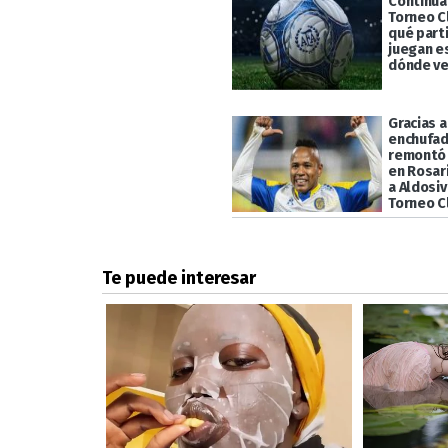
Continúa 
Torneo C
qué part
juegan e
dónde ve
Gracias 
enchufad
remontó 
en Rosari
a Aldosiv
Torneo C