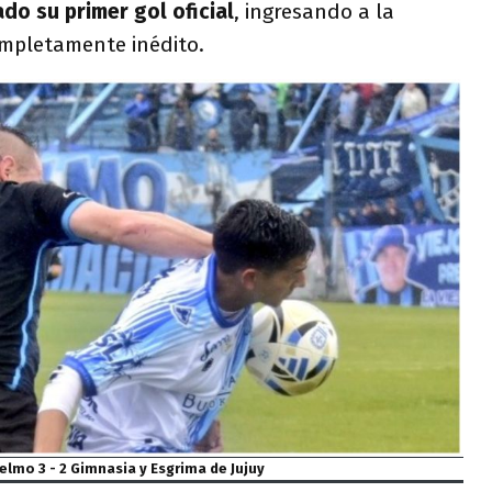
o su primer gol oficial
, ingresando a la
ompletamente inédito.
elmo 3 - 2 Gimnasia y Esgrima de Jujuy