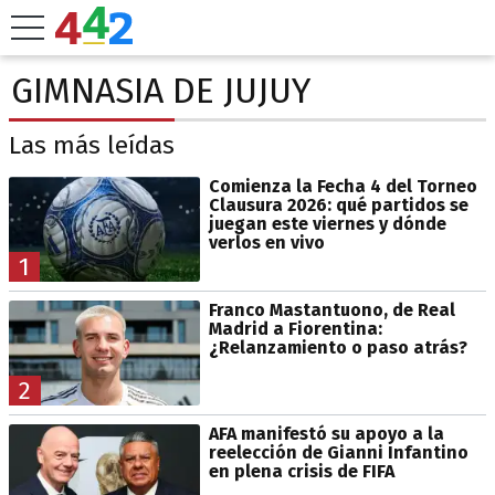
GIMNASIA DE JUJUY
Las más leídas
Comienza la Fecha 4 del Torneo
Clausura 2026: qué partidos se
juegan este viernes y dónde
verlos en vivo
1
Franco Mastantuono, de Real
Madrid a Fiorentina:
¿Relanzamiento o paso atrás?
2
AFA manifestó su apoyo a la
reelección de Gianni Infantino
en plena crisis de FIFA