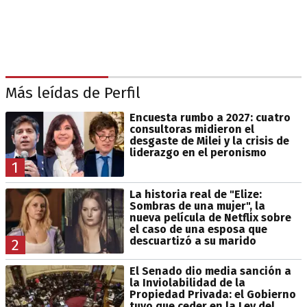
Más leídas de Perfil
Encuesta rumbo a 2027: cuatro
consultoras midieron el
desgaste de Milei y la crisis de
liderazgo en el peronismo
1
La historia real de "Elize:
Sombras de una mujer", la
nueva película de Netflix sobre
el caso de una esposa que
descuartizó a su marido
2
El Senado dio media sanción a
la Inviolabilidad de la
Propiedad Privada: el Gobierno
tuvo que ceder en la Ley del