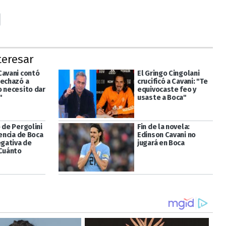
teresar
Cavani contó
El Gringo Cingolani
rechazó a
crucificó a Cavani: "Te
o necesito dar
equivocaste feo y
"
usaste a Boca"
 de Pergolini
Fin de la novela:
gencia de Boca
Edinson Cavani no
egativa de
jugará en Boca
"Cuánto