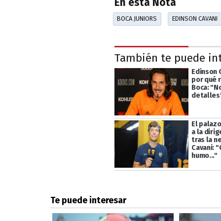
En esta Nota
BOCA JUNIORS
EDINSON CAVANI
También te puede in
Edinson 
por qué 
Boca: "N
detalles
El palazo
a la diri
tras la n
Cavani: 
humo..."