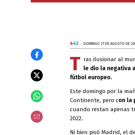
4
4
2
DOMINGO 21 DE AGOSTO DE 2
T
ras ilusionar al m
le dio la negativa
fútbol europeo.
Este domingo por la maña
Continente, pero c
on la 
cuando restan apenas tr
2022.
Ni bien pisó Madrid, el 