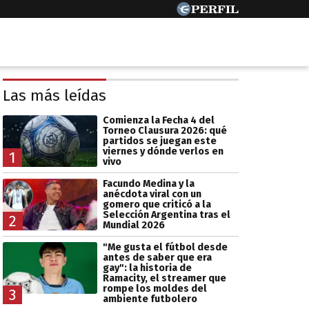
Las más leídas
Comienza la Fecha 4 del
Torneo Clausura 2026: qué
partidos se juegan este
viernes y dónde verlos en
1
vivo
Facundo Medina y la
anécdota viral con un
gomero que criticó a la
Selección Argentina tras el
2
Mundial 2026
"Me gusta el fútbol desde
antes de saber que era
gay": la historia de
Ramacity, el streamer que
rompe los moldes del
3
ambiente futbolero