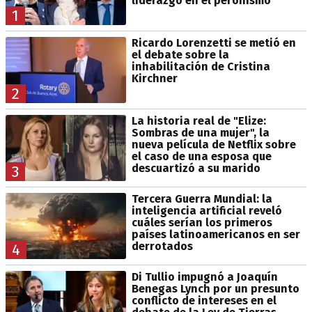
liderazgo en el peronismo
1
Ricardo Lorenzetti se metió en
el debate sobre la
inhabilitación de Cristina
Kirchner
2
La historia real de "Elize:
Sombras de una mujer", la
nueva película de Netflix sobre
el caso de una esposa que
descuartizó a su marido
3
Tercera Guerra Mundial: la
inteligencia artificial reveló
cuáles serían los primeros
países latinoamericanos en ser
derrotados
4
Di Tullio impugnó a Joaquín
Benegas Lynch por un presunto
conflicto de intereses en el