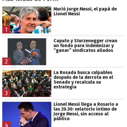
Murió Jorge Messi, el papá de
Lionel Messi
1
Caputo y Sturzenegger crean
un fondo para indemnizar y
“ganar” sindicatos aliados
2
La Rosada busca culpables
después de la derrota en el
Senado y recalcula su
estrategia
3
Lionel Messi llega a Rosario a
las 20.30: velatorio íntimo de
Jorge Messi, sin acceso al
público
4