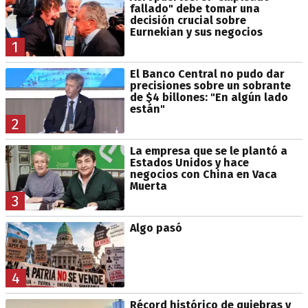
fallado" debe tomar una
decisión crucial sobre
Eurnekian y sus negocios
1
El Banco Central no pudo dar
precisiones sobre un sobrante
de $4 billones: "En algún lado
están"
2
La empresa que se le plantó a
Estados Unidos y hace
negocios con China en Vaca
Muerta
3
Algo pasó
4
Récord histórico de quiebras y