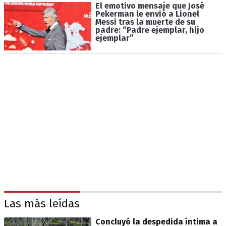
El emotivo mensaje que José
Pekerman le envió a Lionel
Messi tras la muerte de su
padre: “Padre ejemplar, hijo
ejemplar”
Las más leídas
Concluyó la despedida íntima a