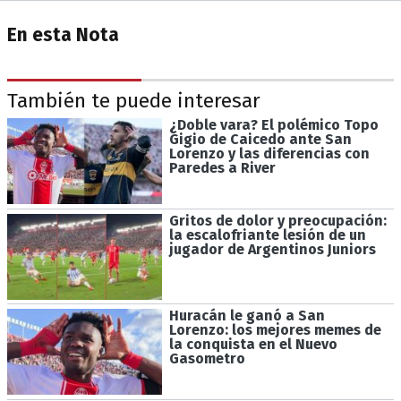
En esta Nota
También te puede interesar
¿Doble vara? El polémico Topo
Gigio de Caicedo ante San
Lorenzo y las diferencias con
Paredes a River
Gritos de dolor y preocupación:
la escalofriante lesión de un
jugador de Argentinos Juniors
Huracán le ganó a San
Lorenzo: los mejores memes de
la conquista en el Nuevo
Gasometro