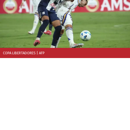
COPA LIBERTADORES
| AFP