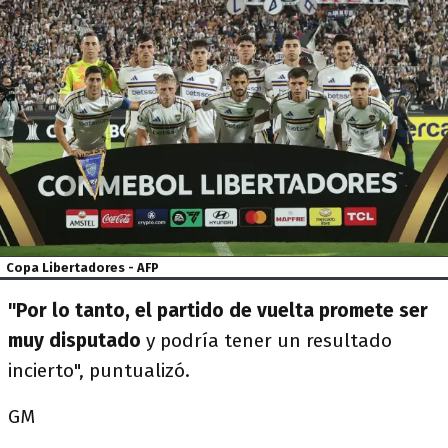
Copa Libertadores - AFP
"Por lo tanto, el partido de vuelta promete ser
muy disputado
y podría tener un resultado
incierto", puntualizó.
GM