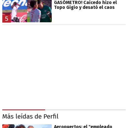
GASÓMETRO! Caicedo hizo el
Topo Gigio y desató el caos
5
Más leídas de Perfil
Aeropuertos: el "empleado