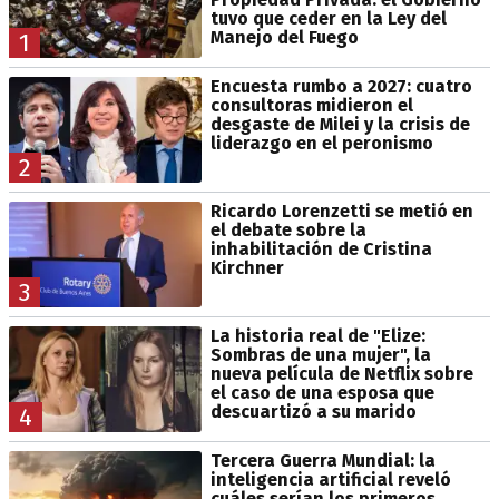
tuvo que ceder en la Ley del
Manejo del Fuego
1
Encuesta rumbo a 2027: cuatro
consultoras midieron el
desgaste de Milei y la crisis de
liderazgo en el peronismo
2
Ricardo Lorenzetti se metió en
el debate sobre la
inhabilitación de Cristina
Kirchner
3
La historia real de "Elize:
Sombras de una mujer", la
nueva película de Netflix sobre
el caso de una esposa que
descuartizó a su marido
4
Tercera Guerra Mundial: la
inteligencia artificial reveló
cuáles serían los primeros