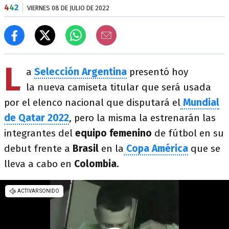
4
4
2
VIERNES 08 DE JULIO DE 2022
L
a
Selección Argentina
presentó hoy
la nueva camiseta titular que será usada
por el elenco nacional que disputará el
Mundial
de Qatar
2022
, pero la misma la estrenarán las
integrantes del
equipo femenino
de fútbol en su
debut frente a
Brasil
en la
Copa América
que se
lleva a cabo en
Colombia
.