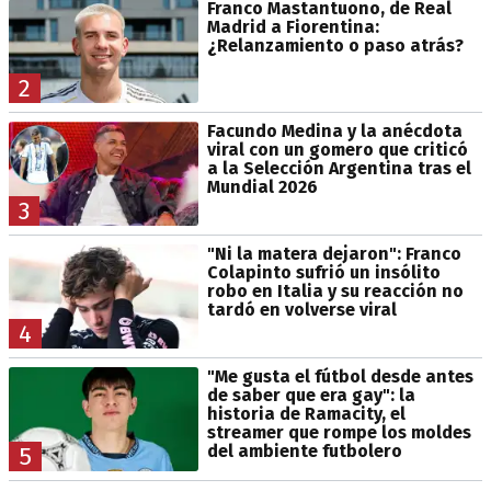
Franco Mastantuono, de Real
Madrid a Fiorentina:
¿Relanzamiento o paso atrás?
2
Facundo Medina y la anécdota
viral con un gomero que criticó
a la Selección Argentina tras el
Mundial 2026
3
"Ni la matera dejaron": Franco
Colapinto sufrió un insólito
robo en Italia y su reacción no
tardó en volverse viral
4
"Me gusta el fútbol desde antes
de saber que era gay": la
historia de Ramacity, el
streamer que rompe los moldes
del ambiente futbolero
5