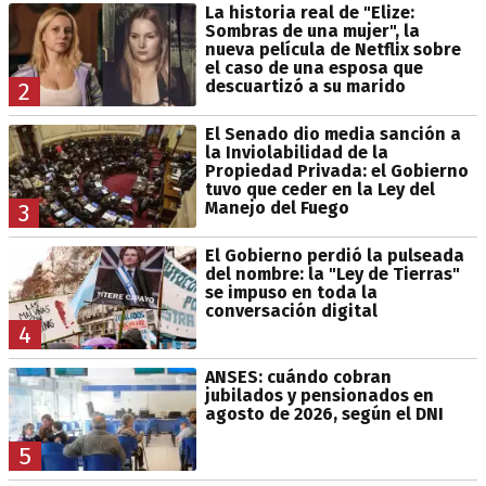
La historia real de "Elize:
Sombras de una mujer", la
nueva película de Netflix sobre
el caso de una esposa que
descuartizó a su marido
2
El Senado dio media sanción a
la Inviolabilidad de la
Propiedad Privada: el Gobierno
tuvo que ceder en la Ley del
Manejo del Fuego
3
El Gobierno perdió la pulseada
del nombre: la "Ley de Tierras"
se impuso en toda la
conversación digital
4
ANSES: cuándo cobran
jubilados y pensionados en
agosto de 2026, según el DNI
5