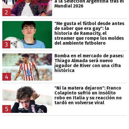
a la Selección Argentina tras el
Mundial 2026
2
"Me gusta el fútbol desde antes
de saber que era gay": la
historia de Ramacity, el
streamer que rompe los moldes
del ambiente futbolero
3
Bomba en el mercado de pases:
Thiago Almada será nuevo
jugador de River con una cifra
histórica
4
"Ni la matera dejaron": Franco
Colapinto sufrió un insólito
robo en Italia y su reacción no
tardó en volverse viral
5