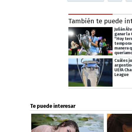
También te puede in
Julián Ál
ganar la
"Hoy ter
temporad
manera q
queríam
Cuáles j
argentin
UEFA Ch
League