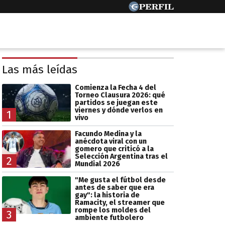
Las más leídas
Comienza la Fecha 4 del
Torneo Clausura 2026: qué
partidos se juegan este
viernes y dónde verlos en
1
vivo
Facundo Medina y la
anécdota viral con un
gomero que criticó a la
Selección Argentina tras el
2
Mundial 2026
"Me gusta el fútbol desde
antes de saber que era
gay": la historia de
Ramacity, el streamer que
rompe los moldes del
3
ambiente futbolero