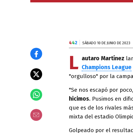
4
4
2
SÁBADO 10 DE JUNIO DE 2023
L
autaro Martínez
lam
Champions League
"orgulloso" por la cam
"Se nos escapó por poco
hicimos
. Pusimos en dif
que es de los rivales má
mixta del estadio Olimp
Golpeado por el resulta