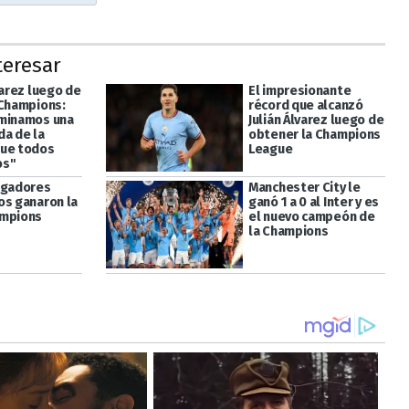
teresar
varez luego de
El impresionante
 Champions:
récord que alcanzó
minamos una
Julián Álvarez luego de
a de la
obtener la Champions
ue todos
League
os"
ugadores
Manchester City le
os ganaron la
ganó 1 a 0 al Inter y es
ampions
el nuevo campeón de
la Champions