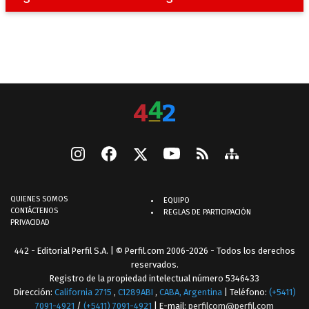
QUIENES SOMOS
EQUIPO
CONTÁCTENOS
REGLAS DE PARTICIPACIÓN
PRIVACIDAD
442 - Editorial Perfil S.A.
| © Perfil.com 2006-2026 - Todos los derechos
reservados.
Registro de la propiedad intelectual número 5346433
Dirección:
California 2715
,
C1289ABI
,
CABA, Argentina
| Teléfono:
(+5411)
7091-4921
/
(+5411) 7091-4921
| E-mail:
perfilcom@perfil.com