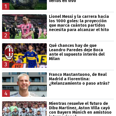
verlos en vivo
1
Lionel Messi y la carrera hacia
los 1000 goles: la proyección
que marca cuántos partidos
necesita para alcanzar el hito
2
Qué chances hay de que
Leandro Paredes deje Boca
ante el supuesto interés del
Milan
3
Franco Mastantuono, de Real
Madrid a Fiorentina:
¿Relanzamiento o paso atrás?
4
Mientras resuelve el futuro de
Dibu Martínez, Aston Villa cayó
con Bayern Múnich en amistoso