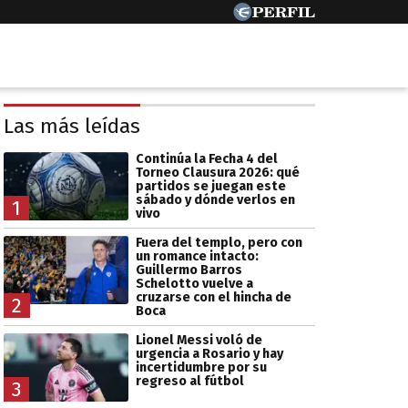
Las más leídas
Continúa la Fecha 4 del
Torneo Clausura 2026: qué
partidos se juegan este
sábado y dónde verlos en
1
vivo
Fuera del templo, pero con
un romance intacto:
Guillermo Barros
Schelotto vuelve a
cruzarse con el hincha de
2
Boca
Lionel Messi voló de
urgencia a Rosario y hay
incertidumbre por su
regreso al fútbol
3