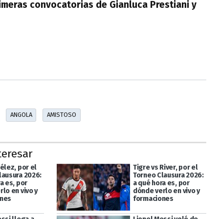
imeras convocatorias de Gianluca Prestiani y
ANGOLA
AMISTOSO
teresar
élez, por el
Tigre vs River, por el
lausura 2026:
Torneo Clausura 2026:
a es, por
a qué hora es, por
lo en vivo y
dónde verlo en vivo y
ones
formaciones