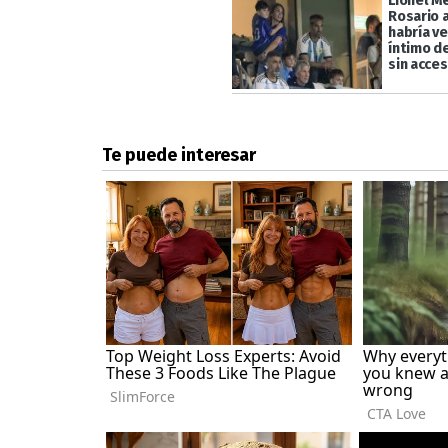
Lionel Me
Rosario a
habría ve
íntimo de
sin acces