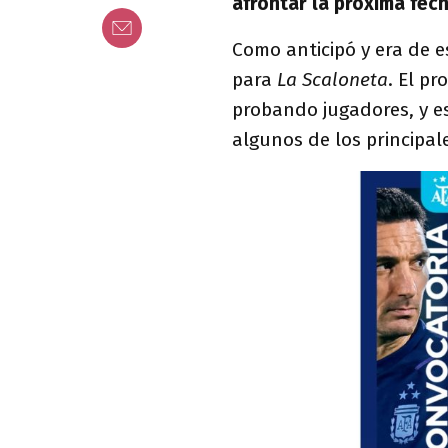
afrontar la próxima fech
Como anticipó y era de e
para
La Scaloneta
. El p
probando jugadores, y es
algunos de los principal