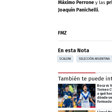
Máximo Perrone
y las
pr
Joaquín Panichelli.
FMZ
En esta Nota
SCALONI
SELECCIÓN ARGENTINA
También te puede in
Boca vs V
Torneo C
a qué hor
dónde ver
formaci