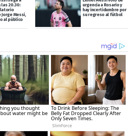
ssi llega a
Lionel Messi voló de
 las 20.30:
urgencia a Rosario y
latorio
hay incertidumbre por
 Jorge Messi,
su regreso al fútbol
o al público