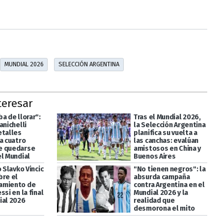
MUNDIAL 2026
SELECCIÓN ARGENTINA
teresar
a de llorar":
Tras el Mundial 2026,
anichelli
la Selección Argentina
etalles
planifica su vuelta a
a cuatro
las canchas: evalúan
e quedarse
amistosos en China y
el Mundial
Buenos Aires
o Slavko Vincic
"No tienen negros": la
bre el
absurda campaña
amiento de
contra Argentina en el
ssi en la final
Mundial 2026 y la
ial 2026
realidad que
desmorona el mito