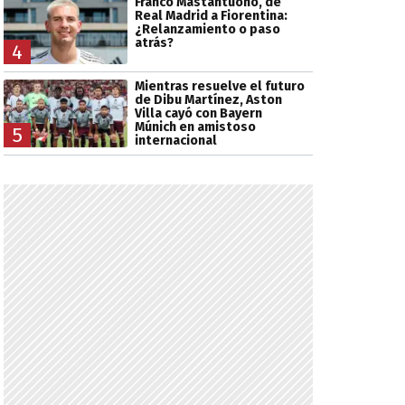
Franco Mastantuono, de
Real Madrid a Fiorentina:
¿Relanzamiento o paso
atrás?
4
Mientras resuelve el futuro
de Dibu Martínez, Aston
Villa cayó con Bayern
Múnich en amistoso
5
internacional