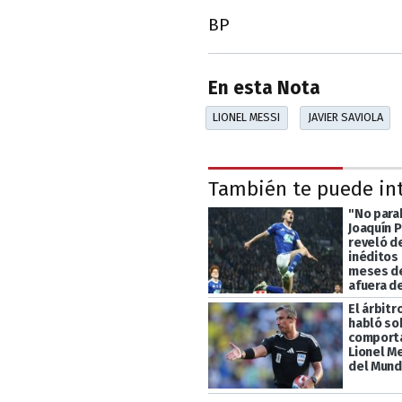
BP
En esta Nota
LIONEL MESSI
JAVIER SAVIOLA
También te puede in
"No parab
Joaquín P
reveló d
inéditos 
meses d
afuera d
El árbitr
habló so
comport
Lionel Me
del Mund