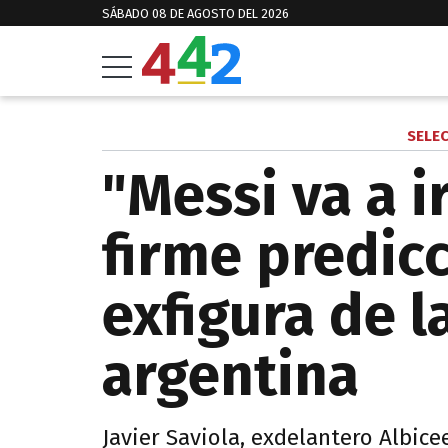
SÁBADO 08 DE AGOSTO DEL 2026
SELE
"Messi va a ir
firme predic
exfigura de l
argentina
Javier Saviola, exdelantero Albice