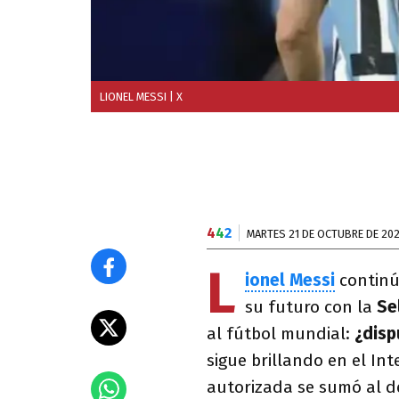
LIONEL MESSI
| X
4
4
2
MARTES 21 DE OCTUBRE DE 20
L
ionel Messi
continú
su futuro con la
Se
al fútbol mundial:
¿disp
sigue brillando en el In
autorizada se sumó al 