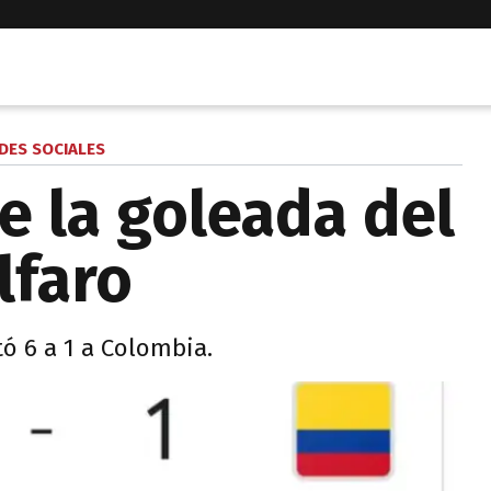
DES SOCIALES
 la goleada del
lfaro
tó 6 a 1 a Colombia.