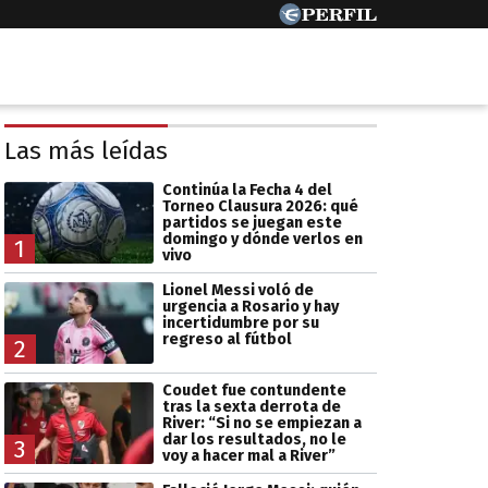
Las más leídas
Continúa la Fecha 4 del
Torneo Clausura 2026: qué
partidos se juegan este
domingo y dónde verlos en
1
vivo
Lionel Messi voló de
urgencia a Rosario y hay
incertidumbre por su
regreso al fútbol
2
Coudet fue contundente
tras la sexta derrota de
River: “Si no se empiezan a
dar los resultados, no le
3
voy a hacer mal a River”