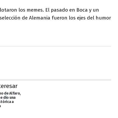
plotaron los memes. El pasado en Boca y un
selección de Alemania fueron los ejes del humor
teresar
o de Alfaro,
e dio una
stórica a
a