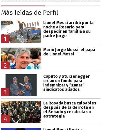
Más leídas de Perfil
Lionel Messi arribó por la
noche a Rosario para
despedir en familia a su
padre Jorge
1
Murió Jorge Messi, el papá
de Lionel Messi
2
Caputo y Sturzenegger
crean un fondo para
indemnizar y “ganar”
sindicatos aliados
3
La Rosada busca culpables
después de la derrota en
el Senado y recalcula su
estrategia
4
Lionel Messi llega a