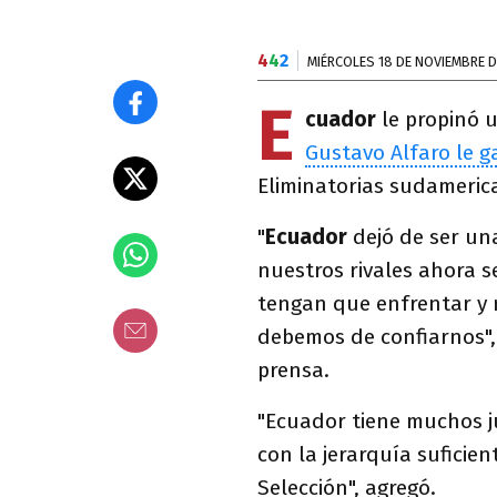
4
4
2
MIÉRCOLES 18 DE NOVIEMBRE D
E
cuador
le propinó 
Gustavo Alfaro le g
Eliminatorias sudameric
"
Ecuador
dejó de ser un
nuestros rivales ahora 
tengan que enfrentar y 
debemos de confiarnos",
prensa.
"Ecuador tiene muchos j
con la jerarquía suficien
Selección", agregó.