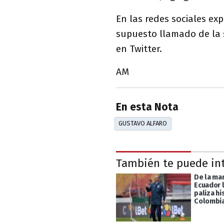
En las redes sociales ex
supuesto llamado de la 
en Twitter.
AM
En esta Nota
GUSTAVO ALFARO
También te puede in
De la man
Ecuador l
paliza hi
Colombi