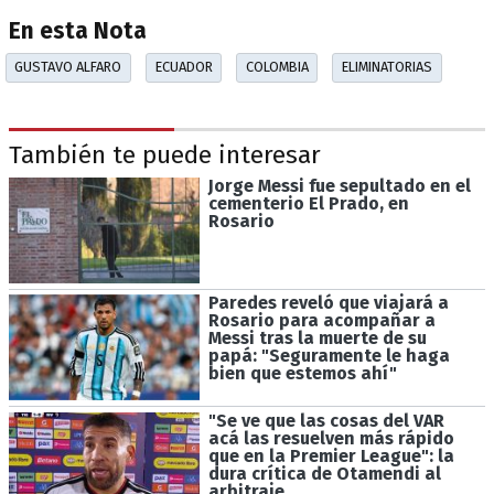
En esta Nota
GUSTAVO ALFARO
ECUADOR
COLOMBIA
ELIMINATORIAS
También te puede interesar
Jorge Messi fue sepultado en el
cementerio El Prado, en
Rosario
Paredes reveló que viajará a
Rosario para acompañar a
Messi tras la muerte de su
papá: "Seguramente le haga
bien que estemos ahí"
"Se ve que las cosas del VAR
acá las resuelven más rápido
que en la Premier League": la
dura crítica de Otamendi al
arbitraje