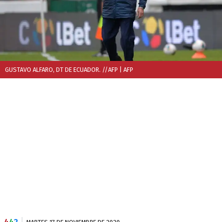
GUSTAVO ALFARO, DT DE ECUADOR. //AFP
| AFP
4
4
2