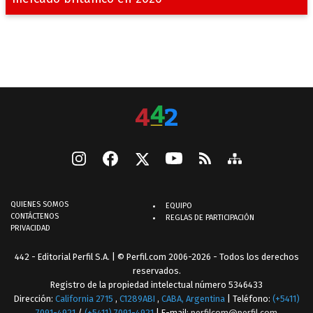
QUIENES SOMOS
EQUIPO
CONTÁCTENOS
REGLAS DE PARTICIPACIÓN
PRIVACIDAD
442 - Editorial Perfil S.A.
| © Perfil.com 2006-2026 - Todos los derechos
reservados.
Registro de la propiedad intelectual número 5346433
Dirección:
California 2715
,
C1289ABI
,
CABA, Argentina
| Teléfono:
(+5411)
7091-4921
/
(+5411) 7091-4921
| E-mail:
perfilcom@perfil.com