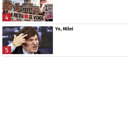
4
Yo, Milei
5