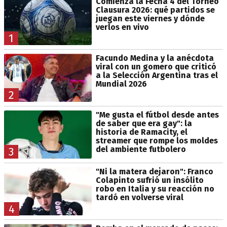
Comienza la Fecha 4 del Torneo
Clausura 2026: qué partidos se
juegan este viernes y dónde
verlos en vivo
1
Facundo Medina y la anécdota
viral con un gomero que criticó
a la Selección Argentina tras el
Mundial 2026
2
"Me gusta el fútbol desde antes
de saber que era gay": la
historia de Ramacity, el
streamer que rompe los moldes
del ambiente futbolero
3
"Ni la matera dejaron": Franco
Colapinto sufrió un insólito
robo en Italia y su reacción no
tardó en volverse viral
4