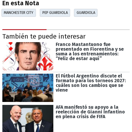
En esta Nota
MANCHESTER CITY
PEP GUARDIOLA
GUARDIOLA
También te puede interesar
Franco Mastantuono fue
presentado en Fiorentina y se
suma a los entrenamientos:
“Feliz de estar aquí”
El Fútbol Argentino discute el
formato para los torneos 2027:
cuáles son los cambios que se
viene
AFA manifestó su apoyo a la
reelección de Gianni Infantino
en plena crisis de FIFA