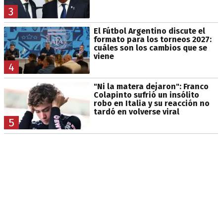
3
El Fútbol Argentino discute el
formato para los torneos 2027:
cuáles son los cambios que se
viene
4
"Ni la matera dejaron": Franco
Colapinto sufrió un insólito
robo en Italia y su reacción no
tardó en volverse viral
5