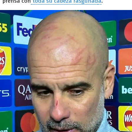
prensa con
toda su cabeza rasguñad
a
.