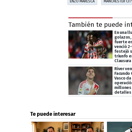
ENZO MARESCA
MANCHESTER CIT
También te puede in
En una ll
golazos,
fuerte en
venció 2-
festejó 
triunfo e
Clausura
River ven
Facundo C
Vasco da
operació
millones
detalles