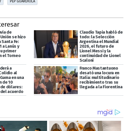
Y
PEP GUARDIOLA
teresar
uvia de
Claudio Tapia habló de
 Unión se hizo
todo: la Selección
 Santa Fe:
Argentina el Mundial
1 a Lanús y
2026, el futuro de
su primer
Lionel Messi y la
n el Torneo
continuidad de Lionel
Scaloni
derá a
Franco Mastantuono
olidio al
desató una locura en
 Gama en una
Italia: multitudinario
n de 10
recibimiento tras su
 de dólares:
llegada a la Fiorentina
 del acuerdo