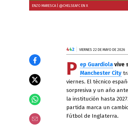
ENZO MARESCA
| @CHELSEAFC EN X
4
4
2
VIERNES 22 DE MAYO DE 2026
P
ep Guardiola
vive 
Manchester City
tr
viernes.
El técnico españ
sorpresiva y un año ante
la institución hasta 202
partida marca un cambio 
Fútbol de Inglaterra.