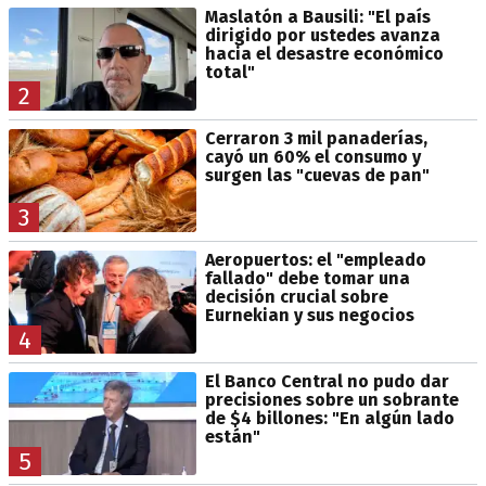
Maslatón a Bausili: "El país
dirigido por ustedes avanza
hacia el desastre económico
total"
2
Cerraron 3 mil panaderías,
cayó un 60% el consumo y
surgen las "cuevas de pan"
3
Aeropuertos: el "empleado
fallado" debe tomar una
decisión crucial sobre
Eurnekian y sus negocios
4
El Banco Central no pudo dar
precisiones sobre un sobrante
de $4 billones: "En algún lado
están"
5