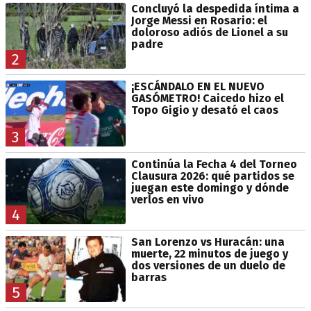
Concluyó la despedida íntima a
Jorge Messi en Rosario: el
doloroso adiós de Lionel a su
padre
2
¡ESCÁNDALO EN EL NUEVO
GASÓMETRO! Caicedo hizo el
Topo Gigio y desató el caos
3
Continúa la Fecha 4 del Torneo
Clausura 2026: qué partidos se
juegan este domingo y dónde
verlos en vivo
4
San Lorenzo vs Huracán: una
muerte, 22 minutos de juego y
dos versiones de un duelo de
barras
5