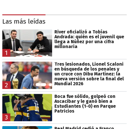
Las más leídas
River oficializó a Tobías
Andrada: quién es el juvenil que
llega a Núñez por una cifra
millonaria
1
Tres lesionados, Lionel Scaloni
en búsqueda de los penales y
un cruce con Dibu Martínez: la
nueva versión sobre la final del
Mundial 2026
2
Boca fue sólido, golpeó con
Ascacibar y le ganó bien a
Estudiantes (1-0) en Parque
Patricios
3
Real Madrid cedió a Franco