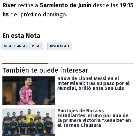
River
recibe a
Sarmiento de Junín
desde las
19:15
hs
del próximo domingo.
En esta Nota
MIGUEL ÁNGEL RUSSO
RIVER PLATE
También te puede interesar
Show de Lionel Messi en el
Inter Miami: tras su paso por el
Mundial, brilló ante San Luis
Puntajes de Boca vs
Estudiantes: el uno por uno de
la primera victoria "Xeneize" en
el Torneo Clausura