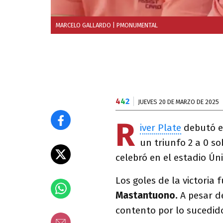
MARCELO GALLARDO
| PMONUMENTAL
4
4
2
JUEVES 20 DE MARZO DE 2025
R
iver Plate
debutó en
un triunfo 2 a 0 so
celebró en el estadio Ún
Los goles de la victoria
Mastantuono.
A pesar de
contento por lo sucedido