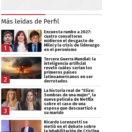
Más leídas de Perfil
Encuesta rumbo a 2027:
cuatro consultoras
midieron el desgaste de
Milei y la crisis de liderazgo
1
en el peronismo
Tercera Guerra Mundial: la
inteligencia artificial
reveló cuáles serían los
primeros países
latinoamericanos en ser
2
derrotados
La historia real de "Elize:
Sombras de una mujer", la
nueva película de Netflix
sobre el caso de una
esposa que descuartizó a
3
su marido
Ricardo Lorenzetti se
metió en el debate sobre
la inhabilitación de Cristina