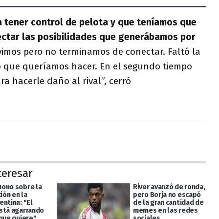
a
 tener control de pelota y que teníamos que
ectar las posibilidades que generábamos por
imos pero no terminamos de conectar. Faltó la
lo que queríamos hacer. En el segundo tiempo
ra hacerle daño al rival”, cerró
teresar
ono sobre la
River avanzó de ronda,
ción en la
pero Borja no escapó
entina: "El
de la gran cantidad de
stá agarrando
memes en las redes
 que quiere"
sociales