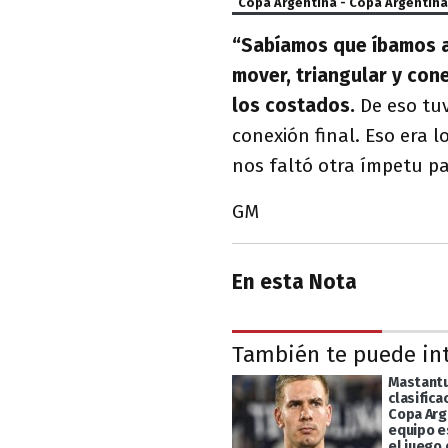
Copa Argentina - Copa Argentin
“Sabíamos que íbamos a
mover, triangular y con
los costados.
De eso tuv
conexión final. Eso era 
nos faltó otra ímpetu pa
GM
En esta Nota
También te puede in
Mastantu
clasifica
Copa Arg
equipo e
el juego