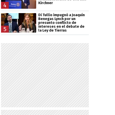
Kirchner
4
Di Tullio impugnó a Joaquín
Benegas Lynch por un
presunto conflicto de
intereses en el debate de
5
la Ley de Tierras