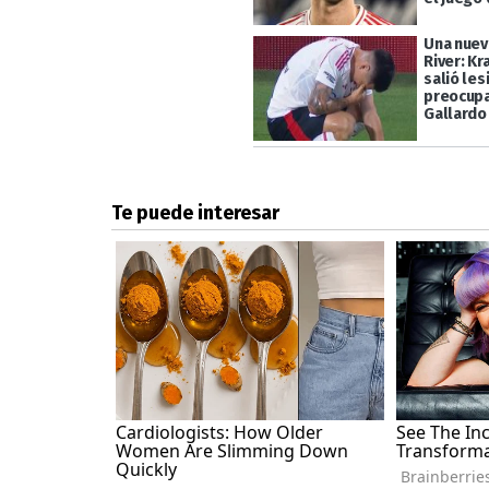
Una nuev
River: Kr
salió les
preocupa
Gallardo