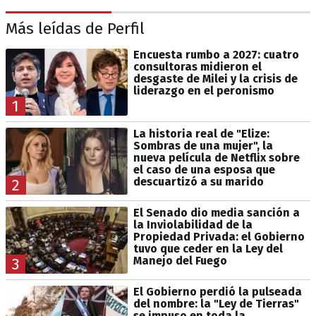
Más leídas de Perfil
Encuesta rumbo a 2027: cuatro
consultoras midieron el
desgaste de Milei y la crisis de
liderazgo en el peronismo
1
La historia real de "Elize:
Sombras de una mujer", la
nueva película de Netflix sobre
el caso de una esposa que
descuartizó a su marido
2
El Senado dio media sanción a
la Inviolabilidad de la
Propiedad Privada: el Gobierno
tuvo que ceder en la Ley del
Manejo del Fuego
3
El Gobierno perdió la pulseada
del nombre: la "Ley de Tierras"
se impuso en toda la