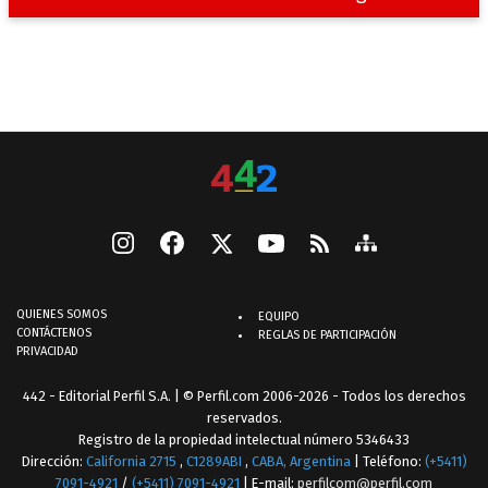
QUIENES SOMOS
EQUIPO
CONTÁCTENOS
REGLAS DE PARTICIPACIÓN
PRIVACIDAD
442 - Editorial Perfil S.A.
| © Perfil.com 2006-2026 - Todos los derechos
reservados.
Registro de la propiedad intelectual número 5346433
Dirección:
California 2715
,
C1289ABI
,
CABA, Argentina
| Teléfono:
(+5411)
7091-4921
/
(+5411) 7091-4921
| E-mail:
perfilcom@perfil.com