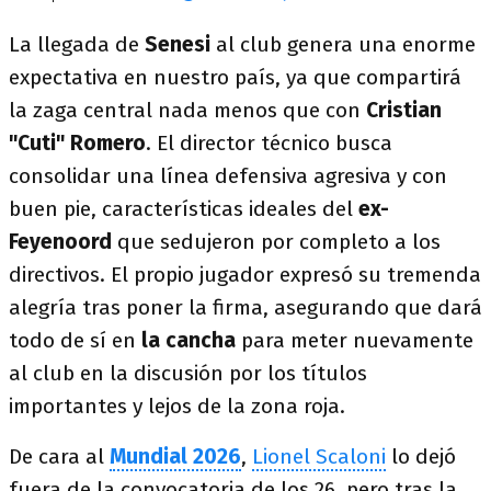
La llegada de
Senesi
al club genera una enorme
expectativa en nuestro país, ya que compartirá
la zaga central nada menos que con
Cristian
"Cuti" Romero
. El director técnico busca
consolidar una línea defensiva agresiva y con
buen pie, características ideales del
ex-
Feyenoord
que sedujeron por completo a los
directivos. El propio jugador expresó su tremenda
alegría tras poner la firma, asegurando que dará
todo de sí en
la cancha
para meter nuevamente
al club en la discusión por los títulos
importantes y lejos de la zona roja.
De cara al
Mundial 2026
,
Lionel Scaloni
lo dejó
fuera de la convocatoria de los 26, pero tras la