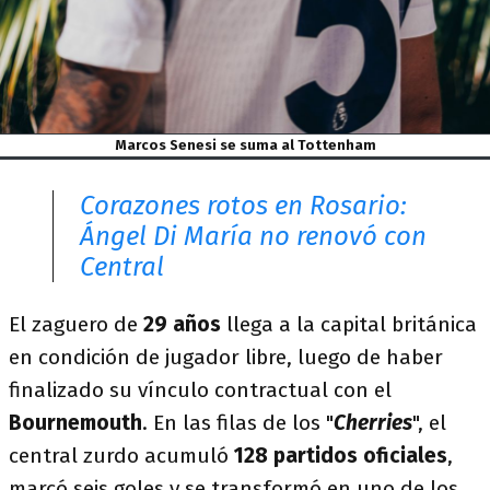
Marcos Senesi se suma al Tottenham
Corazones rotos en Rosario:
Ángel Di María no renovó con
Central
El zaguero de
29 años
llega a la capital británica
en condición de jugador libre, luego de haber
finalizado su vínculo contractual con el
Bournemouth
. En las filas de los "
Cherries
", el
central zurdo acumuló
128 partidos oficiales
,
marcó seis goles y se transformó en uno de los